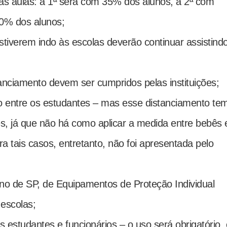
as aulas: a 1ª será com 35% dos alunos, a 2ª com
0% dos alunos;
tiverem indo às escolas deverão continuar assistind
tanciamento devem ser cumpridos pelas instituições;
o entre os estudantes – mas esse distanciamento te
, já que não há como aplicar a medida entre bebês 
a tais casos, entretanto, não foi apresentada pelo
rno de SP, de Equipamentos de Proteção Individual
 escolas;
s estudantes e funcionários – o uso será obrigatório, 