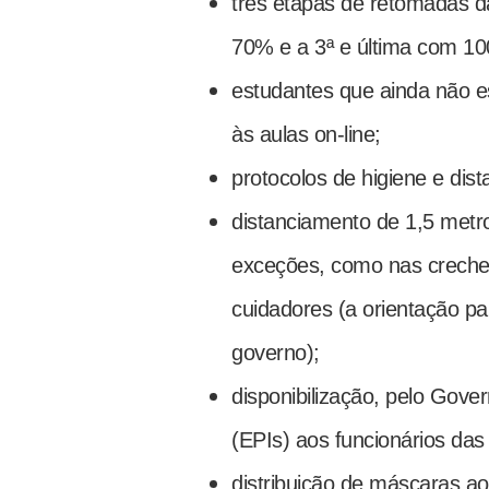
três etapas de retomadas d
70% e a 3ª e última com 10
estudantes que ainda não es
às aulas on-line;
protocolos de higiene e dis
distanciamento de 1,5 metr
exceções, como nas creches
cuidadores (a orientação par
governo);
disponibilização, pelo Gove
(EPIs) aos funcionários das
distribuição de máscaras ao