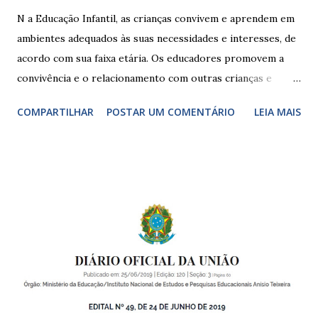
N a Educação Infantil, as crianças convivem e aprendem em
ambientes adequados às suas necessidades e interesses, de
acordo com sua faixa etária. Os educadores promovem a
convivência e o relacionamento com outras crianças e
adultos, desde o primeiro ano de vida, como forma de
COMPARTILHAR
POSTAR UM COMENTÁRIO
LEIA MAIS
garantir o direito das crianças a uma educação integral e de
boa qualidade social, que respeite as necessidades da
pequena infância. Na cidade de São Paulo, há cinco tipos de
unidades públicas destinadas à educação infantil: – CEIs -
Centros de Educação Infantil e Creches Conveniadas, para
crianças de zero a 3 anos e 11 meses; – EMEIs - Escolas
Municipais de Educação Infantil, que atendem crianças de 4
a 5 anos e 11 meses; – CEMEI - Centro Municipal de
Educação Infantil, que recebe crianças de zero a 5 anos e 11
meses; – CEIIs - Centros de Educação Infantil Indígena,
que integram os CECIs - Centros de Educação e Cultura