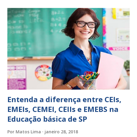
a
r
u
m
c
o
m
e
n
t
á
r
i
o
Entenda a diferença entre CEIs,
EMEIs, CEMEI, CEIIs e EMEBS na
Educação básica de SP
Por
Matos Lima
janeiro 28, 2018