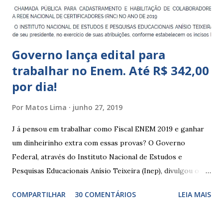
Indígena, e trabalham com cri...
Governo lança edital para
trabalhar no Enem. Até R$ 342,00
por dia!
Por
Matos Lima
junho 27, 2019
J á pensou em trabalhar como Fiscal ENEM 2019 e ganhar
um dinheirinho extra com essas provas? O Governo
Federal, através do Instituto Nacional de Estudos e
Pesquisas Educacionais Anísio Teixeira (Inep), divulgou o
edital com informações sobre a inscrição para trabalhar no
COMPARTILHAR
30 COMENTÁRIOS
LEIA MAIS
Enem 2019. O Exame Nacional do Ensino Médio ou ENEM é
um dos certames mais esperados e concorridos do país.