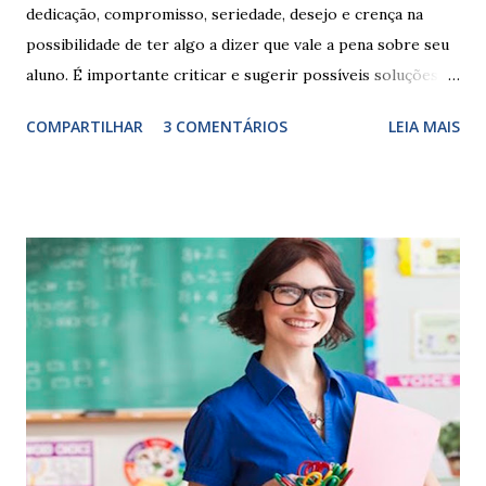
dedicação, compromisso, seriedade, desejo e crença na
possibilidade de ter algo a dizer que vale a pena sobre seu
aluno. É importante criticar e sugerir possíveis soluções.
Escrever é um procedimento e, como tal, depende de
COMPARTILHAR
3 COMENTÁRIOS
LEIA MAIS
exercitação. E encontrar a melhor maneira de expressar o
comportamento de alguém não é fácil, exige muita cautela e
perspicácia. Por isso segue sugestões de palavras e
expressões para uso em relatórios de alunos. Coloque
sempre as intervenções feitas para ações apresentadas,
isso ressalta trabalho. SUGESTÕES DE PALAVRAS E
EXPRESSÕES PARA USO EM RELATÓRIOS Você pensa Você
escreve O aluno não sabe O aluno não adquiriu os
conceitos, está em fase de aprendizado. Não tem limites
Apresenta dificuldades de auto-regulação, pois… É nervoso
Ainda não desenvolveu habilidades para convívio no
ambiente...