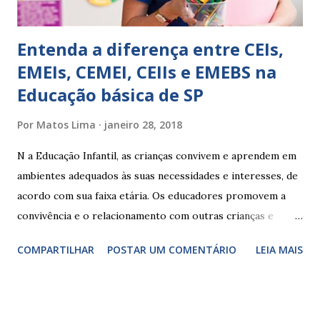
Entenda a diferença entre CEIs,
EMEIs, CEMEI, CEIIs e EMEBS na
Educação básica de SP
Por
Matos Lima
janeiro 28, 2018
N a Educação Infantil, as crianças convivem e aprendem em
ambientes adequados às suas necessidades e interesses, de
acordo com sua faixa etária. Os educadores promovem a
convivência e o relacionamento com outras crianças e
adultos, desde o primeiro ano de vida, como forma de
COMPARTILHAR
POSTAR UM COMENTÁRIO
LEIA MAIS
garantir o direito das crianças a uma educação integral e de
boa qualidade social, que respeite as necessidades da
pequena infância. Na cidade de São Paulo, há cinco tipos de
unidades públicas destinadas à educação infantil: – CEIs -