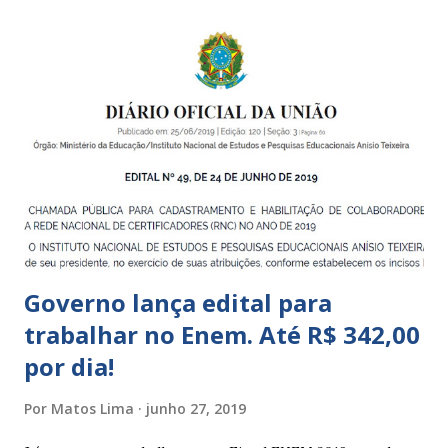
Centros de Educação Infantil e Creches Conveniadas, para
crianças de zero a 3 anos e 11 meses; – EMEIs - Escolas
Municipais de Educação Infantil, que atendem crianças de 4
a 5 anos e 11 meses; – CEMEI - Centro Municipal de
Educação Infantil, que recebe crianças de zero a 5 anos e 11
meses; – CEIIs - Centros de Educação Infantil Indígena,
que integram os CECIs - Centros de Educação e Cultura
Indígena, e trabalham com cri...
Governo lança edital para
trabalhar no Enem. Até R$ 342,00
por dia!
Por
Matos Lima
junho 27, 2019