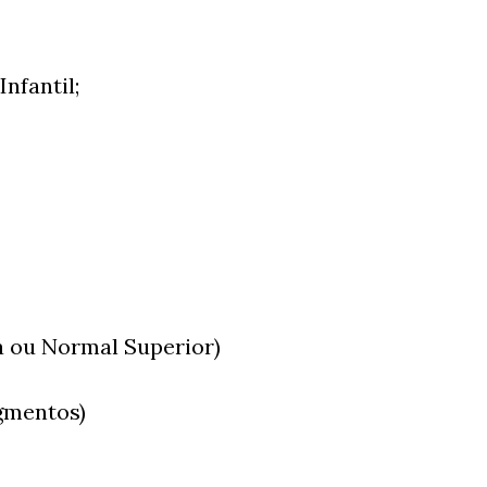
nfantil;
a ou Normal Superior)
egmentos)