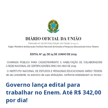
pequena infância. Na cidade de São Paulo, há cinco tipos de
unidades públicas destinadas à educação infantil: – CEIs -
Centros de Educação Infantil e Creches Conveniadas, para
crianças de zero a 3 anos e 11 meses; – EMEIs - Escolas
Municipais de Educação Infantil, que atendem crianças de 4
a 5 anos e 11 meses; – CEMEI - Centro Municipal de
Educação Infantil, que recebe crianças de zero a 5 anos e 11
meses; – CEIIs - Centros de Educação Infantil Indígena,
que integram os CECIs - Centros de Educação e Cultura
Indígena, e trabalham com cri...
Governo lança edital para
trabalhar no Enem. Até R$ 342,00
por dia!