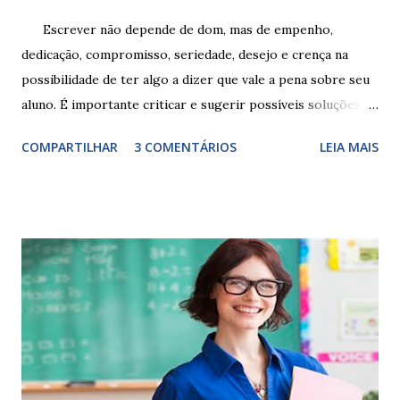
Escrever não depende de dom, mas de empenho,
dedicação, compromisso, seriedade, desejo e crença na
possibilidade de ter algo a dizer que vale a pena sobre seu
aluno. É importante criticar e sugerir possíveis soluções.
Escrever é um procedimento e, como tal, depende de
COMPARTILHAR
3 COMENTÁRIOS
LEIA MAIS
exercitação. E encontrar a melhor maneira de expressar o
comportamento de alguém não é fácil, exige muita cautela e
perspicácia. Por isso segue sugestões de palavras e
expressões para uso em relatórios de alunos. Coloque
sempre as intervenções feitas para ações apresentadas,
isso ressalta trabalho. SUGESTÕES DE PALAVRAS E
EXPRESSÕES PARA USO EM RELATÓRIOS Você pensa Você
escreve O aluno não sabe O aluno não adquiriu os
conceitos, está em fase de aprendizado. Não tem limites
Apresenta dificuldades de auto-regulação, pois… É nervoso