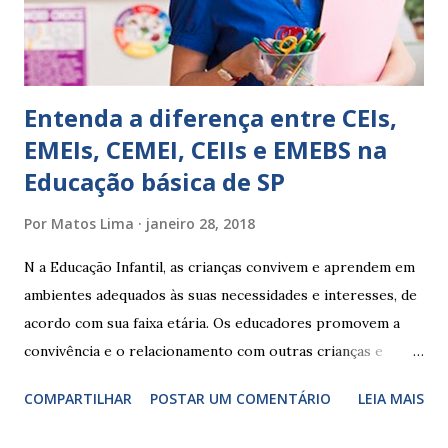
Ainda não desenvolveu habilidades para convívio no
ambiente...
Entenda a diferença entre CEIs,
EMEIs, CEMEI, CEIIs e EMEBS na
Educação básica de SP
Por
Matos Lima
janeiro 28, 2018
N a Educação Infantil, as crianças convivem e aprendem em
ambientes adequados às suas necessidades e interesses, de
acordo com sua faixa etária. Os educadores promovem a
convivência e o relacionamento com outras crianças e
adultos, desde o primeiro ano de vida, como forma de
COMPARTILHAR
POSTAR UM COMENTÁRIO
LEIA MAIS
garantir o direito das crianças a uma educação integral e de
boa qualidade social, que respeite as necessidades da