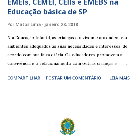
EMEIs, CEMEI, CEIIs e EMEBS na
Educação básica de SP
Por
Matos Lima
janeiro 28, 2018
N a Educação Infantil, as crianças convivem e aprendem em
ambientes adequados às suas necessidades e interesses, de
acordo com sua faixa etária. Os educadores promovem a
convivência e o relacionamento com outras crianças e
adultos, desde o primeiro ano de vida, como forma de
COMPARTILHAR
POSTAR UM COMENTÁRIO
LEIA MAIS
garantir o direito das crianças a uma educação integral e de
boa qualidade social, que respeite as necessidades da
pequena infância. Na cidade de São Paulo, há cinco tipos de
unidades públicas destinadas à educação infantil: – CEIs -
Centros de Educação Infantil e Creches Conveniadas, para
crianças de zero a 3 anos e 11 meses; – EMEIs - Escolas
Municipais de Educação Infantil, que atendem crianças de 4