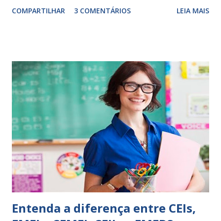
Escrever é um procedimento e, como tal, depende de
COMPARTILHAR
3 COMENTÁRIOS
LEIA MAIS
exercitação. E encontrar a melhor maneira de expressar o
comportamento de alguém não é fácil, exige muita cautela e
perspicácia. Por isso segue sugestões de palavras e
expressões para uso em relatórios de alunos. Coloque
sempre as intervenções feitas para ações apresentadas,
isso ressalta trabalho. SUGESTÕES DE PALAVRAS E
EXPRESSÕES PARA USO EM RELATÓRIOS Você pensa Você
escreve O aluno não sabe O aluno não adquiriu os
conceitos, está em fase de aprendizado. Não tem limites
Apresenta dificuldades de auto-regulação, pois… É nervoso
Ainda não desenvolveu habilidades para convívio no
ambiente...
Entenda a diferença entre CEIs,