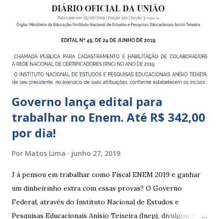
a 5 anos e 11 meses; – CEMEI - Centro Municipal de
Educação Infantil, que recebe crianças de zero a 5 anos e 11
meses; – CEIIs - Centros de Educação Infantil Indígena,
que integram os CECIs - Centros de Educação e Cultura
Indígena, e trabalham com cri...
Governo lança edital para
trabalhar no Enem. Até R$ 342,00
por dia!
Por
Matos Lima
junho 27, 2019
J á pensou em trabalhar como Fiscal ENEM 2019 e ganhar
um dinheirinho extra com essas provas? O Governo
Federal, através do Instituto Nacional de Estudos e
Pesquisas Educacionais Anísio Teixeira (Inep), divulgou o