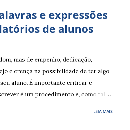
alavras e expressões
latórios de alunos
om, mas de empenho, dedicação,
jo e crença na possibilidade de ter algo
 seu aluno. É importante criticar e
Escrever é um procedimento e, como tal,
ncontrar a melhor maneira de expressar o
LEIA MAIS
é fácil, exige muita cautela e
sugestões de palavras e expressões para