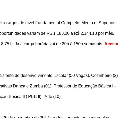
 em cargos de nível Fundamental Completo, Médio e Superior
oportunidades variam de R$ 1.183,00 a R$ 2.144,18 por mês,
18,75 h. Já a carga horária vai de 20h à 150h semanais.
Acess
sistente de desenvolvimento Escolar (50 Vagas), Cozinheiro (2)
ucativas Dança e Zumba (01), Professor de Educação Básica I -
o Básica II ( PEB II) - Arte (10).
ia 26 de dezembro de 2017
,
exclusivamente pela internet no