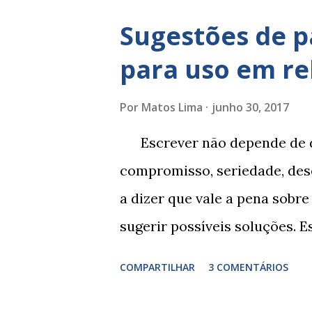
Sugestões de p
para uso em re
Por
Matos Lima
junho 30, 2017
Escrever não depende de d
compromisso, seriedade, dese
a dizer que vale a pena sobre
sugerir possíveis soluções. 
depende de exercitação. E e
COMPARTILHAR
3 COMENTÁRIOS
comportamento de alguém não 
perspicácia. Por isso segue 