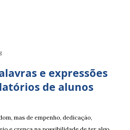
g
alavras e expressões
latórios de alunos
om, mas de empenho, dedicação,
jo e crença na possibilidade de ter algo