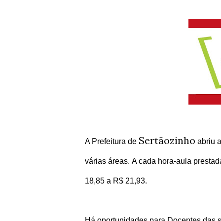
Sertãozinho
A Prefeitura de
abriu a
várias áreas.
A cada hora-aula prestada
18,85 a R$ 21,93.
Há oportunidades para Docentes das se