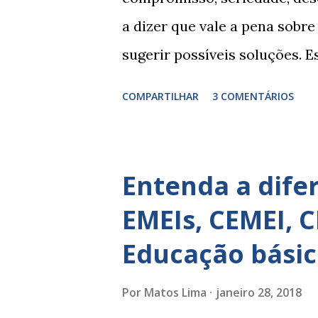
a dizer que vale a pena sobre
sugerir possíveis soluções. 
depende de exercitação. E e
COMPARTILHAR
3 COMENTÁRIOS
comportamento de alguém não 
perspicácia. Por isso segue 
uso em relatórios de alunos.
Entenda a difer
para ações apresentadas, is
EMEIs, CEMEI, C
PALAVRAS E EXPRESSÕES PA
Educação básic
Você escreve O aluno não sab
está em fase de aprendizado.
Por
Matos Lima
janeiro 28, 2018
de auto-regulação, pois… É 