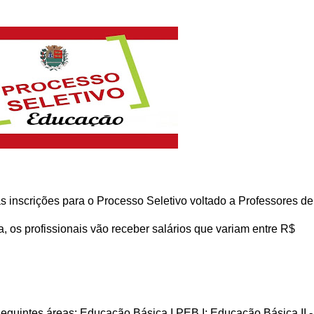
s inscrições para o Processo Seletivo voltado a Professores de
, os profissionais vão receber salários que variam entre R$
guintes áreas: Educação Básica I PEB I; Educação Básica II -