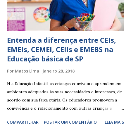
Ainda não desenvolveu habilidades para convívio no
ambiente...
Entenda a diferença entre CEIs,
EMEIs, CEMEI, CEIIs e EMEBS na
Educação básica de SP
Por
Matos Lima
janeiro 28, 2018
N a Educação Infantil, as crianças convivem e aprendem em
ambientes adequados às suas necessidades e interesses, de
acordo com sua faixa etária. Os educadores promovem a
convivência e o relacionamento com outras crianças e
adultos, desde o primeiro ano de vida, como forma de
COMPARTILHAR
POSTAR UM COMENTÁRIO
LEIA MAIS
garantir o direito das crianças a uma educação integral e de