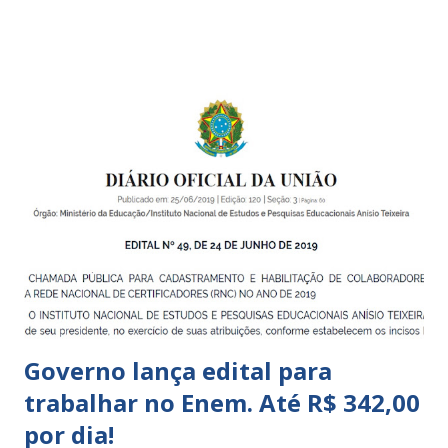
boa qualidade social, que respeite as necessidades da
pequena infância. Na cidade de São Paulo, há cinco tipos de
unidades públicas destinadas à educação infantil: – CEIs -
Centros de Educação Infantil e Creches Conveniadas, para
crianças de zero a 3 anos e 11 meses; – EMEIs - Escolas
Municipais de Educação Infantil, que atendem crianças de 4
a 5 anos e 11 meses; – CEMEI - Centro Municipal de
Educação Infantil, que recebe crianças de zero a 5 anos e 11
meses; – CEIIs - Centros de Educação Infantil Indígena,
que integram os CECIs - Centros de Educação e Cultura
Indígena, e trabalham com cri...
Governo lança edital para
trabalhar no Enem. Até R$ 342,00
por dia!