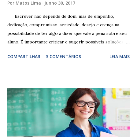
Por
Matos Lima
junho 30, 2017
Escrever não depende de dom, mas de empenho,
dedicação, compromisso, seriedade, desejo e crença na
possibilidade de ter algo a dizer que vale a pena sobre seu
aluno. É importante criticar e sugerir possíveis soluções.
Escrever é um procedimento e, como tal, depende de
COMPARTILHAR
3 COMENTÁRIOS
LEIA MAIS
exercitação. E encontrar a melhor maneira de expressar o
comportamento de alguém não é fácil, exige muita cautela e
perspicácia. Por isso segue sugestões de palavras e
expressões para uso em relatórios de alunos. Coloque
sempre as intervenções feitas para ações apresentadas,
isso ressalta trabalho. SUGESTÕES DE PALAVRAS E
EXPRESSÕES PARA USO EM RELATÓRIOS Você pensa Você
escreve O aluno não sabe O aluno não adquiriu os
conceitos, está em fase de aprendizado. Não tem limites
Apresenta dificuldades de auto-regulação, pois… É nervoso