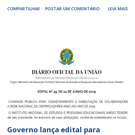
adultos, desde o primeiro ano de vida, como forma de
COMPARTILHAR
POSTAR UM COMENTÁRIO
LEIA MAIS
garantir o direito das crianças a uma educação integral e de
boa qualidade social, que respeite as necessidades da
pequena infância. Na cidade de São Paulo, há cinco tipos de
unidades públicas destinadas à educação infantil: – CEIs -
Centros de Educação Infantil e Creches Conveniadas, para
crianças de zero a 3 anos e 11 meses; – EMEIs - Escolas
Municipais de Educação Infantil, que atendem crianças de 4
a 5 anos e 11 meses; – CEMEI - Centro Municipal de
Educação Infantil, que recebe crianças de zero a 5 anos e 11
meses; – CEIIs - Centros de Educação Infantil Indígena,
que integram os CECIs - Centros de Educação e Cultura
Indígena, e trabalham com cri...
Governo lança edital para