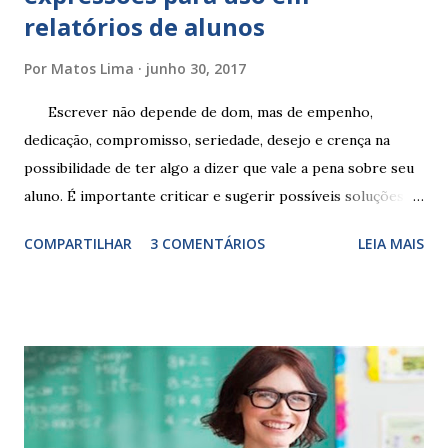
relatórios de alunos
Por
Matos Lima
junho 30, 2017
Escrever não depende de dom, mas de empenho,
dedicação, compromisso, seriedade, desejo e crença na
possibilidade de ter algo a dizer que vale a pena sobre seu
aluno. É importante criticar e sugerir possíveis soluções.
Escrever é um procedimento e, como tal, depende de
COMPARTILHAR
3 COMENTÁRIOS
LEIA MAIS
exercitação. E encontrar a melhor maneira de expressar o
comportamento de alguém não é fácil, exige muita cautela e
perspicácia. Por isso segue sugestões de palavras e
expressões para uso em relatórios de alunos. Coloque
sempre as intervenções feitas para ações apresentadas,
isso ressalta trabalho. SUGESTÕES DE PALAVRAS E
EXPRESSÕES PARA USO EM RELATÓRIOS Você pensa Você
escreve O aluno não sabe O aluno não adquiriu os