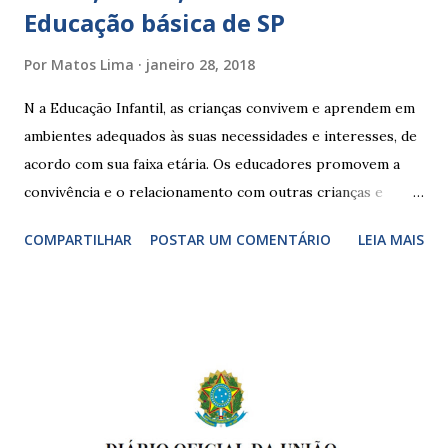
Educação básica de SP
Por
Matos Lima
janeiro 28, 2018
N a Educação Infantil, as crianças convivem e aprendem em
ambientes adequados às suas necessidades e interesses, de
acordo com sua faixa etária. Os educadores promovem a
convivência e o relacionamento com outras crianças e
adultos, desde o primeiro ano de vida, como forma de
COMPARTILHAR
POSTAR UM COMENTÁRIO
LEIA MAIS
garantir o direito das crianças a uma educação integral e de
boa qualidade social, que respeite as necessidades da
pequena infância. Na cidade de São Paulo, há cinco tipos de
unidades públicas destinadas à educação infantil: – CEIs -
Centros de Educação Infantil e Creches Conveniadas, para
crianças de zero a 3 anos e 11 meses; – EMEIs - Escolas
Municipais de Educação Infantil, que atendem crianças de 4
a 5 anos e 11 meses; – CEMEI - Centro Municipal de