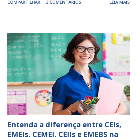
COMPARTILHAR
3 COMENTÁRIOS
LEIA MAIS
exercitação. E encontrar a melhor maneira de expressar o
comportamento de alguém não é fácil, exige muita cautela e
perspicácia. Por isso segue sugestões de palavras e
expressões para uso em relatórios de alunos. Coloque
sempre as intervenções feitas para ações apresentadas,
isso ressalta trabalho. SUGESTÕES DE PALAVRAS E
EXPRESSÕES PARA USO EM RELATÓRIOS Você pensa Você
escreve O aluno não sabe O aluno não adquiriu os
conceitos, está em fase de aprendizado. Não tem limites
Apresenta dificuldades de auto-regulação, pois… É nervoso
Ainda não desenvolveu habilidades para convívio no
ambiente...
Entenda a diferença entre CEIs,
EMEIs, CEMEI, CEIIs e EMEBS na