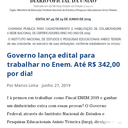
Educação Infantil, que recebe crianças de zero a 5 anos e 11
meses; – CEIIs - Centros de Educação Infantil Indígena,
que integram os CECIs - Centros de Educação e Cultura
Indígena, e trabalham com cri...
Governo lança edital para
trabalhar no Enem. Até R$ 342,00
por dia!
Por
Matos Lima
junho 27, 2019
J á pensou em trabalhar como Fiscal ENEM 2019 e ganhar
um dinheirinho extra com essas provas? O Governo
Federal, através do Instituto Nacional de Estudos e
Pesquisas Educacionais Anísio Teixeira (Inep), divulgou o