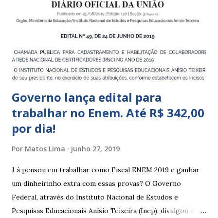
a 5 anos e 11 meses; – CEMEI - Centro Municipal de
Educação Infantil, que recebe crianças de zero a 5 anos e 11
meses; – CEIIs - Centros de Educação Infantil Indígena,
que integram os CECIs - Centros de Educação e Cultura
Indígena, e trabalham com cri...
Governo lança edital para
trabalhar no Enem. Até R$ 342,00
por dia!
Por
Matos Lima
junho 27, 2019
J á pensou em trabalhar como Fiscal ENEM 2019 e ganhar
um dinheirinho extra com essas provas? O Governo
Federal, através do Instituto Nacional de Estudos e
Pesquisas Educacionais Anísio Teixeira (Inep), divulgou o