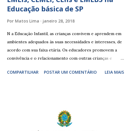
Educação básica de SP
Por
Matos Lima
janeiro 28, 2018
N a Educação Infantil, as crianças convivem e aprendem em
ambientes adequados às suas necessidades e interesses, de
acordo com sua faixa etária. Os educadores promovem a
convivência e o relacionamento com outras crianças e
adultos, desde o primeiro ano de vida, como forma de
COMPARTILHAR
POSTAR UM COMENTÁRIO
LEIA MAIS
garantir o direito das crianças a uma educação integral e de
boa qualidade social, que respeite as necessidades da
pequena infância. Na cidade de São Paulo, há cinco tipos de
unidades públicas destinadas à educação infantil: – CEIs -
Centros de Educação Infantil e Creches Conveniadas, para
crianças de zero a 3 anos e 11 meses; – EMEIs - Escolas
Municipais de Educação Infantil, que atendem crianças de 4