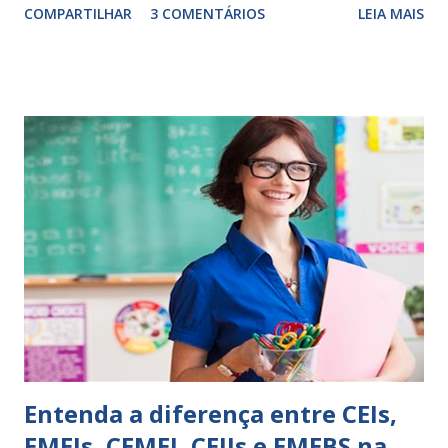
COMPARTILHAR
3 COMENTÁRIOS
LEIA MAIS
exercitação. E encontrar a melhor maneira de expressar o
comportamento de alguém não é fácil, exige muita cautela e
perspicácia. Por isso segue sugestões de palavras e
expressões para uso em relatórios de alunos. Coloque
sempre as intervenções feitas para ações apresentadas,
isso ressalta trabalho. SUGESTÕES DE PALAVRAS E
EXPRESSÕES PARA USO EM RELATÓRIOS Você pensa Você
escreve O aluno não sabe O aluno não adquiriu os
conceitos, está em fase de aprendizado. Não tem limites
Apresenta dificuldades de auto-regulação, pois… É nervoso
Ainda não desenvolveu habilidades para convívio no
ambiente...
Entenda a diferença entre CEIs,
EMEIs, CEMEI, CEIIs e EMEBS na