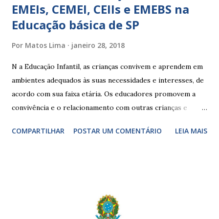
EMEIs, CEMEI, CEIIs e EMEBS na
Educação básica de SP
Por
Matos Lima
janeiro 28, 2018
N a Educação Infantil, as crianças convivem e aprendem em
ambientes adequados às suas necessidades e interesses, de
acordo com sua faixa etária. Os educadores promovem a
convivência e o relacionamento com outras crianças e
adultos, desde o primeiro ano de vida, como forma de
COMPARTILHAR
POSTAR UM COMENTÁRIO
LEIA MAIS
garantir o direito das crianças a uma educação integral e de
boa qualidade social, que respeite as necessidades da
pequena infância. Na cidade de São Paulo, há cinco tipos de
unidades públicas destinadas à educação infantil: – CEIs -
Centros de Educação Infantil e Creches Conveniadas, para
crianças de zero a 3 anos e 11 meses; – EMEIs - Escolas
Municipais de Educação Infantil, que atendem crianças de 4