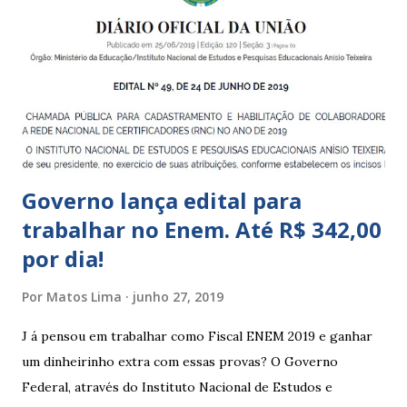
a 5 anos e 11 meses; – CEMEI - Centro Municipal de
Educação Infantil, que recebe crianças de zero a 5 anos e 11
meses; – CEIIs - Centros de Educação Infantil Indígena,
que integram os CECIs - Centros de Educação e Cultura
Indígena, e trabalham com cri...
Governo lança edital para
trabalhar no Enem. Até R$ 342,00
por dia!
Por
Matos Lima
junho 27, 2019
J á pensou em trabalhar como Fiscal ENEM 2019 e ganhar
um dinheirinho extra com essas provas? O Governo
Federal, através do Instituto Nacional de Estudos e