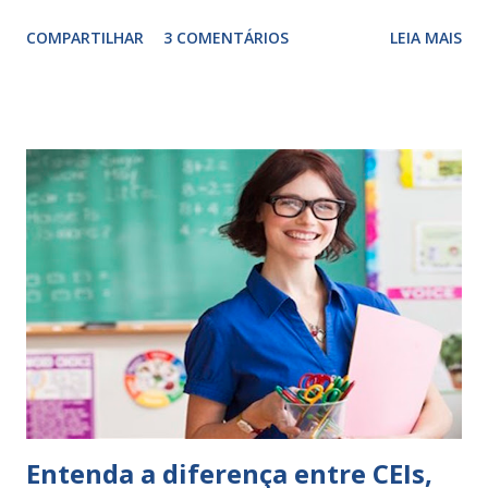
Escrever é um procedimento e, como tal, depende de
COMPARTILHAR
3 COMENTÁRIOS
LEIA MAIS
exercitação. E encontrar a melhor maneira de expressar o
comportamento de alguém não é fácil, exige muita cautela e
perspicácia. Por isso segue sugestões de palavras e
expressões para uso em relatórios de alunos. Coloque
sempre as intervenções feitas para ações apresentadas,
isso ressalta trabalho. SUGESTÕES DE PALAVRAS E
EXPRESSÕES PARA USO EM RELATÓRIOS Você pensa Você
escreve O aluno não sabe O aluno não adquiriu os
conceitos, está em fase de aprendizado. Não tem limites
Apresenta dificuldades de auto-regulação, pois… É nervoso
Ainda não desenvolveu habilidades para convívio no
ambiente...
Entenda a diferença entre CEIs,