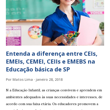
escreve O aluno não sabe O aluno não adquiriu os
conceitos, está em fase de aprendizado. Não tem limites
Apresenta dificuldades de auto-regulação, pois… É nervoso
Ainda não desenvolveu habilidades para convívio no
ambiente...
Entenda a diferença entre CEIs,
EMEIs, CEMEI, CEIIs e EMEBS na
Educação básica de SP
Por
Matos Lima
janeiro 28, 2018
N a Educação Infantil, as crianças convivem e aprendem em
ambientes adequados às suas necessidades e interesses, de
acordo com sua faixa etária. Os educadores promovem a