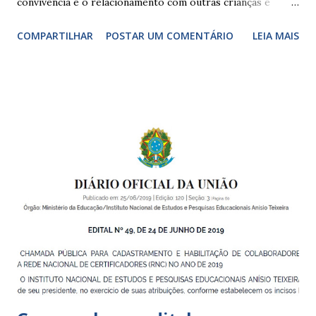
convivência e o relacionamento com outras crianças e
adultos, desde o primeiro ano de vida, como forma de
COMPARTILHAR
POSTAR UM COMENTÁRIO
LEIA MAIS
garantir o direito das crianças a uma educação integral e de
boa qualidade social, que respeite as necessidades da
pequena infância. Na cidade de São Paulo, há cinco tipos de
unidades públicas destinadas à educação infantil: – CEIs -
Centros de Educação Infantil e Creches Conveniadas, para
crianças de zero a 3 anos e 11 meses; – EMEIs - Escolas
Municipais de Educação Infantil, que atendem crianças de 4
a 5 anos e 11 meses; – CEMEI - Centro Municipal de
Educação Infantil, que recebe crianças de zero a 5 anos e 11
meses; – CEIIs - Centros de Educação Infantil Indígena,
que integram os CECIs - Centros de Educação e Cultura
Indígena, e trabalham com cri...