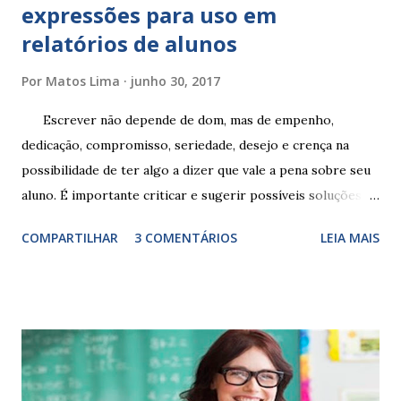
expressões para uso em
relatórios de alunos
Por
Matos Lima
junho 30, 2017
Escrever não depende de dom, mas de empenho,
dedicação, compromisso, seriedade, desejo e crença na
possibilidade de ter algo a dizer que vale a pena sobre seu
aluno. É importante criticar e sugerir possíveis soluções.
Escrever é um procedimento e, como tal, depende de
COMPARTILHAR
3 COMENTÁRIOS
LEIA MAIS
exercitação. E encontrar a melhor maneira de expressar o
comportamento de alguém não é fácil, exige muita cautela e
perspicácia. Por isso segue sugestões de palavras e
expressões para uso em relatórios de alunos. Coloque
sempre as intervenções feitas para ações apresentadas,
isso ressalta trabalho. SUGESTÕES DE PALAVRAS E
EXPRESSÕES PARA USO EM RELATÓRIOS Você pensa Você