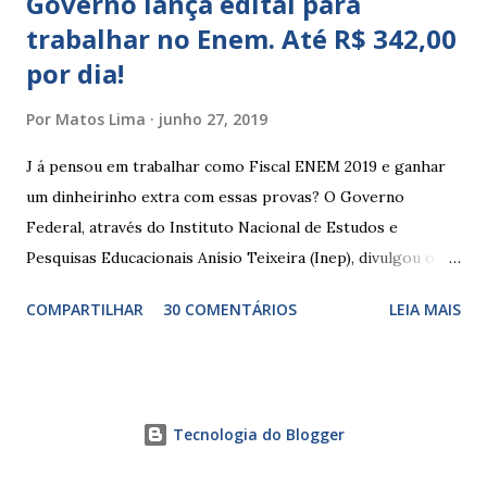
Governo lança edital para
trabalhar no Enem. Até R$ 342,00
por dia!
Por
Matos Lima
junho 27, 2019
J á pensou em trabalhar como Fiscal ENEM 2019 e ganhar
um dinheirinho extra com essas provas? O Governo
Federal, através do Instituto Nacional de Estudos e
Pesquisas Educacionais Anísio Teixeira (Inep), divulgou o
edital com informações sobre a inscrição para trabalhar no
COMPARTILHAR
30 COMENTÁRIOS
LEIA MAIS
Enem 2019. O Exame Nacional do Ensino Médio ou ENEM é
um dos certames mais esperados e concorridos do país.
Muitos candidatos, principalmente que está concluindo o
Ensino Médio se preparam durante todo o ano para fazer
Tecnologia do Blogger
essas provas. As funções principais de um fiscal de prova
do ENEM são basicamente manter a ordem dentro da sala