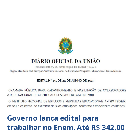
garantir o direito das crianças a uma educação integral e de
boa qualidade social, que respeite as necessidades da
pequena infância. Na cidade de São Paulo, há cinco tipos de
unidades públicas destinadas à educação infantil: – CEIs -
Centros de Educação Infantil e Creches Conveniadas, para
crianças de zero a 3 anos e 11 meses; – EMEIs - Escolas
Municipais de Educação Infantil, que atendem crianças de 4
a 5 anos e 11 meses; – CEMEI - Centro Municipal de
Educação Infantil, que recebe crianças de zero a 5 anos e 11
meses; – CEIIs - Centros de Educação Infantil Indígena,
que integram os CECIs - Centros de Educação e Cultura
Indígena, e trabalham com cri...
Governo lança edital para
trabalhar no Enem. Até R$ 342,00