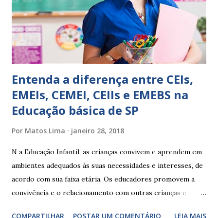
Apresenta dificuldades de auto-regulação, pois… É nervoso
Ainda não desenvolveu habilidades para convívio no
ambiente...
Entenda a diferença entre CEIs,
EMEIs, CEMEI, CEIIs e EMEBS na
Educação básica de SP
Por
Matos Lima
janeiro 28, 2018
N a Educação Infantil, as crianças convivem e aprendem em
ambientes adequados às suas necessidades e interesses, de
acordo com sua faixa etária. Os educadores promovem a
convivência e o relacionamento com outras crianças e
adultos, desde o primeiro ano de vida, como forma de
COMPARTILHAR
POSTAR UM COMENTÁRIO
LEIA MAIS