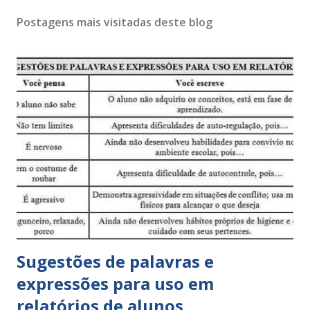
o
s
Postagens mais visitadas deste blog
t
a
r
u
m
c
o
m
e
n
t
á
r
i
o
Sugestões de palavras e
expressões para uso em
relatórios de alunos