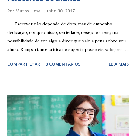
Por
Matos Lima
junho 30, 2017
Escrever não depende de dom, mas de empenho,
dedicação, compromisso, seriedade, desejo e crença na
possibilidade de ter algo a dizer que vale a pena sobre seu
aluno. É importante criticar e sugerir possíveis soluções.
Escrever é um procedimento e, como tal, depende de
COMPARTILHAR
3 COMENTÁRIOS
LEIA MAIS
exercitação. E encontrar a melhor maneira de expressar o
comportamento de alguém não é fácil, exige muita cautela e
perspicácia. Por isso segue sugestões de palavras e
expressões para uso em relatórios de alunos. Coloque
sempre as intervenções feitas para ações apresentadas,
isso ressalta trabalho. SUGESTÕES DE PALAVRAS E
EXPRESSÕES PARA USO EM RELATÓRIOS Você pensa Você
escreve O aluno não sabe O aluno não adquiriu os
conceitos, está em fase de aprendizado. Não tem limites