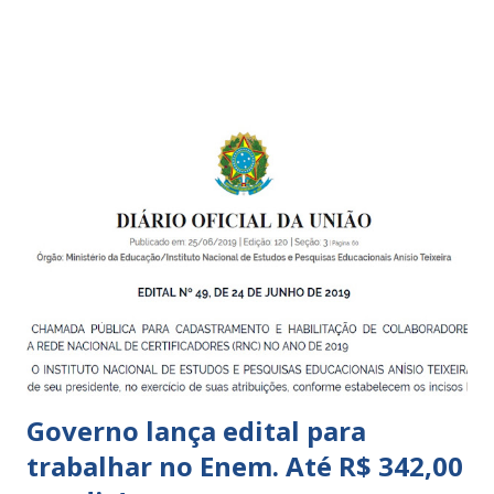
boa qualidade social, que respeite as necessidades da
pequena infância. Na cidade de São Paulo, há cinco tipos de
unidades públicas destinadas à educação infantil: – CEIs -
Centros de Educação Infantil e Creches Conveniadas, para
crianças de zero a 3 anos e 11 meses; – EMEIs - Escolas
Municipais de Educação Infantil, que atendem crianças de 4
a 5 anos e 11 meses; – CEMEI - Centro Municipal de
Educação Infantil, que recebe crianças de zero a 5 anos e 11
meses; – CEIIs - Centros de Educação Infantil Indígena,
que integram os CECIs - Centros de Educação e Cultura
Indígena, e trabalham com cri...
Governo lança edital para
trabalhar no Enem. Até R$ 342,00