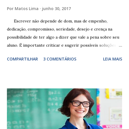
Por
Matos Lima
junho 30, 2017
Escrever não depende de dom, mas de empenho,
dedicação, compromisso, seriedade, desejo e crença na
possibilidade de ter algo a dizer que vale a pena sobre seu
aluno. É importante criticar e sugerir possíveis soluções.
Escrever é um procedimento e, como tal, depende de
COMPARTILHAR
3 COMENTÁRIOS
LEIA MAIS
exercitação. E encontrar a melhor maneira de expressar o
comportamento de alguém não é fácil, exige muita cautela e
perspicácia. Por isso segue sugestões de palavras e
expressões para uso em relatórios de alunos. Coloque
sempre as intervenções feitas para ações apresentadas,
isso ressalta trabalho. SUGESTÕES DE PALAVRAS E
EXPRESSÕES PARA USO EM RELATÓRIOS Você pensa Você
escreve O aluno não sabe O aluno não adquiriu os
conceitos, está em fase de aprendizado. Não tem limites