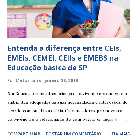
Apresenta dificuldades de auto-regulação, pois… É nervoso
Ainda não desenvolveu habilidades para convívio no
ambiente...
Entenda a diferença entre CEIs,
EMEIs, CEMEI, CEIIs e EMEBS na
Educação básica de SP
Por
Matos Lima
janeiro 28, 2018
N a Educação Infantil, as crianças convivem e aprendem em
ambientes adequados às suas necessidades e interesses, de
acordo com sua faixa etária. Os educadores promovem a
convivência e o relacionamento com outras crianças e
adultos, desde o primeiro ano de vida, como forma de
COMPARTILHAR
POSTAR UM COMENTÁRIO
LEIA MAIS
garantir o direito das crianças a uma educação integral e de