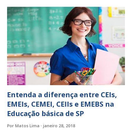
expressões para uso em relatórios de alunos. Coloque
sempre as intervenções feitas para ações apresentadas,
isso ressalta trabalho. SUGESTÕES DE PALAVRAS E
EXPRESSÕES PARA USO EM RELATÓRIOS Você pensa Você
escreve O aluno não sabe O aluno não adquiriu os
conceitos, está em fase de aprendizado. Não tem limites
Apresenta dificuldades de auto-regulação, pois… É nervoso
Ainda não desenvolveu habilidades para convívio no
ambiente...
Entenda a diferença entre CEIs,
EMEIs, CEMEI, CEIIs e EMEBS na
Educação básica de SP
Por
Matos Lima
janeiro 28, 2018