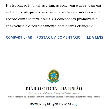
N a Educação Infantil, as crianças convivem e aprendem em
ambientes adequados às suas necessidades e interesses, de
acordo com sua faixa etária. Os educadores promovem a
convivência e o relacionamento com outras crianças e
adultos, desde o primeiro ano de vida, como forma de
COMPARTILHAR
POSTAR UM COMENTÁRIO
LEIA MAIS
garantir o direito das crianças a uma educação integral e de
boa qualidade social, que respeite as necessidades da
pequena infância. Na cidade de São Paulo, há cinco tipos de
unidades públicas destinadas à educação infantil: – CEIs -
Centros de Educação Infantil e Creches Conveniadas, para
crianças de zero a 3 anos e 11 meses; – EMEIs - Escolas
Municipais de Educação Infantil, que atendem crianças de 4
a 5 anos e 11 meses; – CEMEI - Centro Municipal de
Educação Infantil, que recebe crianças de zero a 5 anos e 11
meses; – CEIIs - Centros de Educação Infantil Indígena,
que integram os CECIs - Centros de Educação e Cultura