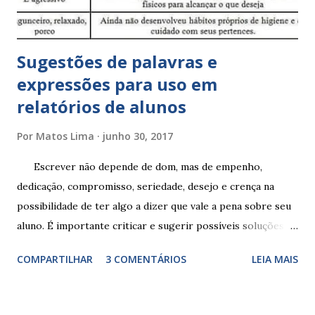
Sugestões de palavras e
expressões para uso em
relatórios de alunos
Por
Matos Lima
junho 30, 2017
Escrever não depende de dom, mas de empenho,
dedicação, compromisso, seriedade, desejo e crença na
possibilidade de ter algo a dizer que vale a pena sobre seu
aluno. É importante criticar e sugerir possíveis soluções.
Escrever é um procedimento e, como tal, depende de
COMPARTILHAR
3 COMENTÁRIOS
LEIA MAIS
exercitação. E encontrar a melhor maneira de expressar o
comportamento de alguém não é fácil, exige muita cautela e
perspicácia. Por isso segue sugestões de palavras e