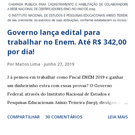
Indígena, e trabalham com cri...
Governo lança edital para
trabalhar no Enem. Até R$ 342,00
por dia!
Por
Matos Lima
junho 27, 2019
J á pensou em trabalhar como Fiscal ENEM 2019 e ganhar
um dinheirinho extra com essas provas? O Governo
Federal, através do Instituto Nacional de Estudos e
Pesquisas Educacionais Anísio Teixeira (Inep), divulgou o
edital com informações sobre a inscrição para trabalhar no
COMPARTILHAR
30 COMENTÁRIOS
LEIA MAIS
Enem 2019. O Exame Nacional do Ensino Médio ou ENEM é
um dos certames mais esperados e concorridos do país.