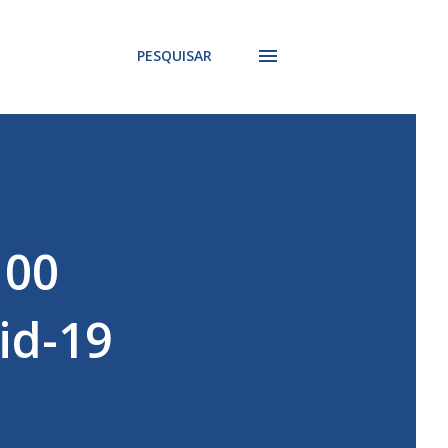
PESQUISAR
100
id-19