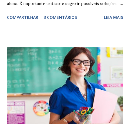
aluno. É importante criticar e sugerir possíveis soluções.
Escrever é um procedimento e, como tal, depende de
COMPARTILHAR
3 COMENTÁRIOS
LEIA MAIS
exercitação. E encontrar a melhor maneira de expressar o
comportamento de alguém não é fácil, exige muita cautela e
perspicácia. Por isso segue sugestões de palavras e
expressões para uso em relatórios de alunos. Coloque
sempre as intervenções feitas para ações apresentadas,
isso ressalta trabalho. SUGESTÕES DE PALAVRAS E
EXPRESSÕES PARA USO EM RELATÓRIOS Você pensa Você
escreve O aluno não sabe O aluno não adquiriu os
conceitos, está em fase de aprendizado. Não tem limites
Apresenta dificuldades de auto-regulação, pois… É nervoso
Ainda não desenvolveu habilidades para convívio no
ambiente...