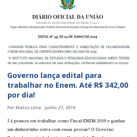
Municipais de Educação Infantil, que atendem crianças de 4
a 5 anos e 11 meses; – CEMEI - Centro Municipal de
Educação Infantil, que recebe crianças de zero a 5 anos e 11
meses; – CEIIs - Centros de Educação Infantil Indígena,
que integram os CECIs - Centros de Educação e Cultura
Indígena, e trabalham com cri...
Governo lança edital para
trabalhar no Enem. Até R$ 342,00
por dia!
Por
Matos Lima
junho 27, 2019
J á pensou em trabalhar como Fiscal ENEM 2019 e ganhar
um dinheirinho extra com essas provas? O Governo