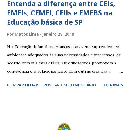
Entenda a diferença entre CEIs,
EMEIs, CEMEI, CEIIs e EMEBS na
Educação básica de SP
Por
Matos Lima
janeiro 28, 2018
N a Educação Infantil, as crianças convivem e aprendem em
ambientes adequados às suas necessidades e interesses, de
acordo com sua faixa etária. Os educadores promovem a
convivência e o relacionamento com outras crianças e
adultos, desde o primeiro ano de vida, como forma de
COMPARTILHAR
POSTAR UM COMENTÁRIO
LEIA MAIS
garantir o direito das crianças a uma educação integral e de
boa qualidade social, que respeite as necessidades da
pequena infância. Na cidade de São Paulo, há cinco tipos de
unidades públicas destinadas à educação infantil: – CEIs -
Centros de Educação Infantil e Creches Conveniadas, para
crianças de zero a 3 anos e 11 meses; – EMEIs - Escolas