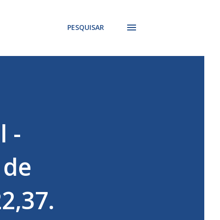
PESQUISAR
 -
 de
2,37.