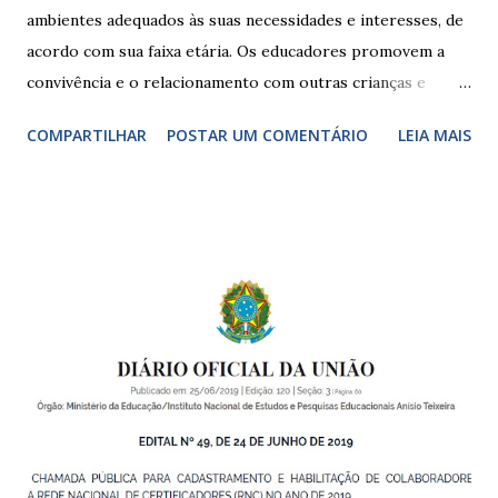
ambientes adequados às suas necessidades e interesses, de
acordo com sua faixa etária. Os educadores promovem a
convivência e o relacionamento com outras crianças e
adultos, desde o primeiro ano de vida, como forma de
COMPARTILHAR
POSTAR UM COMENTÁRIO
LEIA MAIS
garantir o direito das crianças a uma educação integral e de
boa qualidade social, que respeite as necessidades da
pequena infância. Na cidade de São Paulo, há cinco tipos de
unidades públicas destinadas à educação infantil: – CEIs -
Centros de Educação Infantil e Creches Conveniadas, para
crianças de zero a 3 anos e 11 meses; – EMEIs - Escolas
Municipais de Educação Infantil, que atendem crianças de 4
a 5 anos e 11 meses; – CEMEI - Centro Municipal de
Educação Infantil, que recebe crianças de zero a 5 anos e 11
meses; – CEIIs - Centros de Educação Infantil Indígena,
que integram os CECIs - Centros de Educação e Cultura
Indígena, e trabalham com cri...