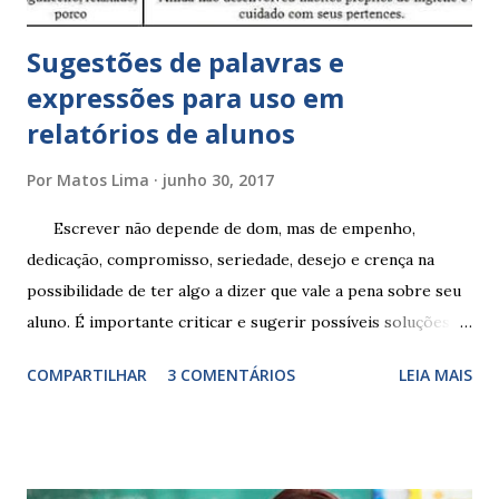
Sugestões de palavras e
expressões para uso em
relatórios de alunos
Por
Matos Lima
junho 30, 2017
Escrever não depende de dom, mas de empenho,
dedicação, compromisso, seriedade, desejo e crença na
possibilidade de ter algo a dizer que vale a pena sobre seu
aluno. É importante criticar e sugerir possíveis soluções.
Escrever é um procedimento e, como tal, depende de
COMPARTILHAR
3 COMENTÁRIOS
LEIA MAIS
exercitação. E encontrar a melhor maneira de expressar o
comportamento de alguém não é fácil, exige muita cautela e
perspicácia. Por isso segue sugestões de palavras e
expressões para uso em relatórios de alunos. Coloque