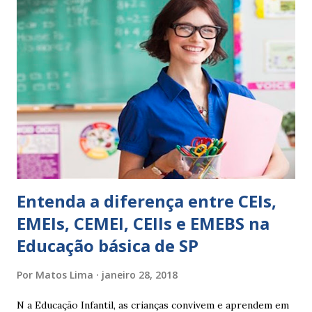
sempre as intervenções feitas para ações apresentadas,
isso ressalta trabalho. SUGESTÕES DE PALAVRAS E
EXPRESSÕES PARA USO EM RELATÓRIOS Você pensa Você
escreve O aluno não sabe O aluno não adquiriu os
conceitos, está em fase de aprendizado. Não tem limites
Apresenta dificuldades de auto-regulação, pois… É nervoso
Ainda não desenvolveu habilidades para convívio no
ambiente...
Entenda a diferença entre CEIs,
EMEIs, CEMEI, CEIIs e EMEBS na
Educação básica de SP
Por
Matos Lima
janeiro 28, 2018
N a Educação Infantil, as crianças convivem e aprendem em