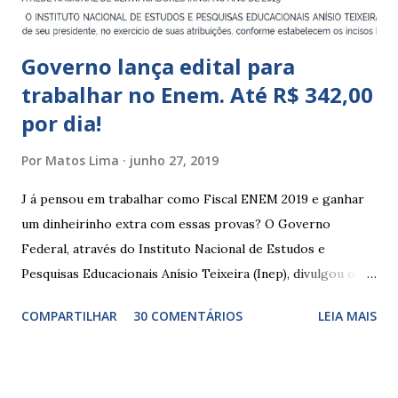
Governo lança edital para
trabalhar no Enem. Até R$ 342,00
por dia!
Por
Matos Lima
junho 27, 2019
J á pensou em trabalhar como Fiscal ENEM 2019 e ganhar
um dinheirinho extra com essas provas? O Governo
Federal, através do Instituto Nacional de Estudos e
Pesquisas Educacionais Anísio Teixeira (Inep), divulgou o
edital com informações sobre a inscrição para trabalhar no
COMPARTILHAR
30 COMENTÁRIOS
LEIA MAIS
Enem 2019. O Exame Nacional do Ensino Médio ou ENEM é
um dos certames mais esperados e concorridos do país.
Muitos candidatos, principalmente que está concluindo o
Ensino Médio se preparam durante todo o ano para fazer