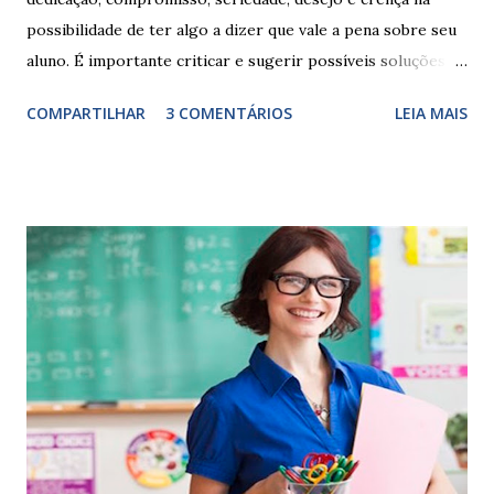
possibilidade de ter algo a dizer que vale a pena sobre seu
aluno. É importante criticar e sugerir possíveis soluções.
Escrever é um procedimento e, como tal, depende de
COMPARTILHAR
3 COMENTÁRIOS
LEIA MAIS
exercitação. E encontrar a melhor maneira de expressar o
comportamento de alguém não é fácil, exige muita cautela e
perspicácia. Por isso segue sugestões de palavras e
expressões para uso em relatórios de alunos. Coloque
sempre as intervenções feitas para ações apresentadas,
isso ressalta trabalho. SUGESTÕES DE PALAVRAS E
EXPRESSÕES PARA USO EM RELATÓRIOS Você pensa Você
escreve O aluno não sabe O aluno não adquiriu os
conceitos, está em fase de aprendizado. Não tem limites
Apresenta dificuldades de auto-regulação, pois… É nervoso
Ainda não desenvolveu habilidades para convívio no
ambiente...