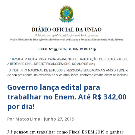
Centros de Educação Infantil e Creches Conveniadas, para
crianças de zero a 3 anos e 11 meses; – EMEIs - Escolas
Municipais de Educação Infantil, que atendem crianças de 4
a 5 anos e 11 meses; – CEMEI - Centro Municipal de
Educação Infantil, que recebe crianças de zero a 5 anos e 11
meses; – CEIIs - Centros de Educação Infantil Indígena,
que integram os CECIs - Centros de Educação e Cultura
Indígena, e trabalham com cri...
Governo lança edital para
trabalhar no Enem. Até R$ 342,00
por dia!
Por
Matos Lima
junho 27, 2019
J á pensou em trabalhar como Fiscal ENEM 2019 e ganhar