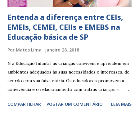
Entenda a diferença entre CEIs,
EMEIs, CEMEI, CEIIs e EMEBS na
Educação básica de SP
Por
Matos Lima
janeiro 28, 2018
N a Educação Infantil, as crianças convivem e aprendem em
ambientes adequados às suas necessidades e interesses, de
acordo com sua faixa etária. Os educadores promovem a
convivência e o relacionamento com outras crianças e
adultos, desde o primeiro ano de vida, como forma de
COMPARTILHAR
POSTAR UM COMENTÁRIO
LEIA MAIS
garantir o direito das crianças a uma educação integral e de
boa qualidade social, que respeite as necessidades da
pequena infância. Na cidade de São Paulo, há cinco tipos de
unidades públicas destinadas à educação infantil: – CEIs -