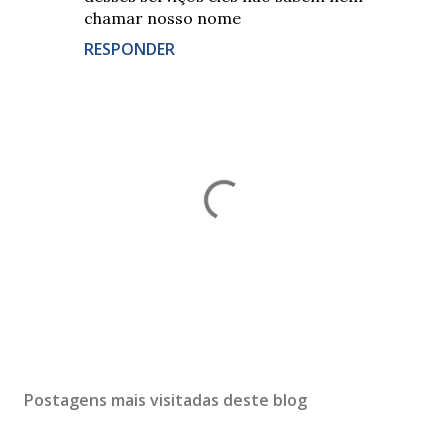
chamar nosso nome
RESPONDER
P
o
s
Postagens mais visitadas deste blog
t
a