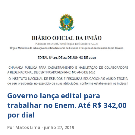
unidades públicas destinadas à educação infantil: – CEIs -
Centros de Educação Infantil e Creches Conveniadas, para
crianças de zero a 3 anos e 11 meses; – EMEIs - Escolas
Municipais de Educação Infantil, que atendem crianças de 4
a 5 anos e 11 meses; – CEMEI - Centro Municipal de
Educação Infantil, que recebe crianças de zero a 5 anos e 11
meses; – CEIIs - Centros de Educação Infantil Indígena,
que integram os CECIs - Centros de Educação e Cultura
Indígena, e trabalham com cri...
Governo lança edital para
trabalhar no Enem. Até R$ 342,00
por dia!
Por
Matos Lima
junho 27, 2019