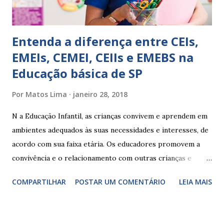
Entenda a diferença entre CEIs,
EMEIs, CEMEI, CEIIs e EMEBS na
Educação básica de SP
Por
Matos Lima
janeiro 28, 2018
N a Educação Infantil, as crianças convivem e aprendem em
ambientes adequados às suas necessidades e interesses, de
acordo com sua faixa etária. Os educadores promovem a
convivência e o relacionamento com outras crianças e
adultos, desde o primeiro ano de vida, como forma de
COMPARTILHAR
POSTAR UM COMENTÁRIO
LEIA MAIS
garantir o direito das crianças a uma educação integral e de
boa qualidade social, que respeite as necessidades da
pequena infância. Na cidade de São Paulo, há cinco tipos de