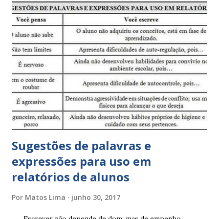
r
u
m
c
o
m
e
n
t
á
r
i
o
Sugestões de palavras e
expressões para uso em
relatórios de alunos
Por
Matos Lima
junho 30, 2017
Escrever não depende de dom, mas de empenho,