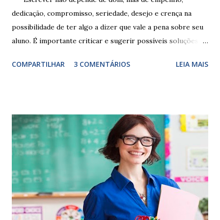
dedicação, compromisso, seriedade, desejo e crença na
possibilidade de ter algo a dizer que vale a pena sobre seu
aluno. É importante criticar e sugerir possíveis soluções.
Escrever é um procedimento e, como tal, depende de
COMPARTILHAR
3 COMENTÁRIOS
LEIA MAIS
exercitação. E encontrar a melhor maneira de expressar o
comportamento de alguém não é fácil, exige muita cautela e
perspicácia. Por isso segue sugestões de palavras e
expressões para uso em relatórios de alunos. Coloque
sempre as intervenções feitas para ações apresentadas,
isso ressalta trabalho. SUGESTÕES DE PALAVRAS E
EXPRESSÕES PARA USO EM RELATÓRIOS Você pensa Você
escreve O aluno não sabe O aluno não adquiriu os
conceitos, está em fase de aprendizado. Não tem limites
Apresenta dificuldades de auto-regulação, pois… É nervoso
Ainda não desenvolveu habilidades para convívio no
ambiente...