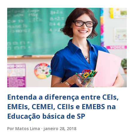
expressões para uso em relatórios de alunos. Coloque
sempre as intervenções feitas para ações apresentadas,
isso ressalta trabalho. SUGESTÕES DE PALAVRAS E
EXPRESSÕES PARA USO EM RELATÓRIOS Você pensa Você
escreve O aluno não sabe O aluno não adquiriu os
conceitos, está em fase de aprendizado. Não tem limites
Apresenta dificuldades de auto-regulação, pois… É nervoso
Ainda não desenvolveu habilidades para convívio no
ambiente...
Entenda a diferença entre CEIs,
EMEIs, CEMEI, CEIIs e EMEBS na
Educação básica de SP
Por
Matos Lima
janeiro 28, 2018