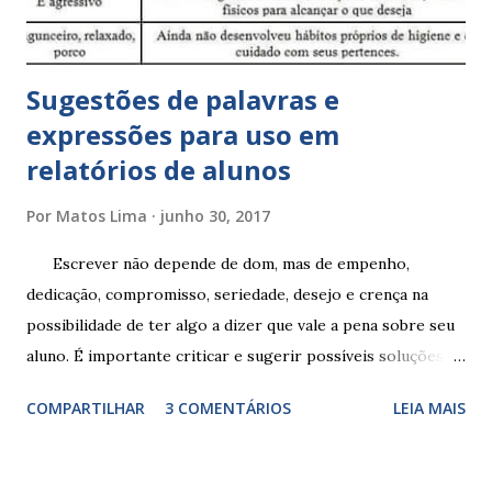
Sugestões de palavras e
expressões para uso em
relatórios de alunos
Por
Matos Lima
junho 30, 2017
Escrever não depende de dom, mas de empenho,
dedicação, compromisso, seriedade, desejo e crença na
possibilidade de ter algo a dizer que vale a pena sobre seu
aluno. É importante criticar e sugerir possíveis soluções.
Escrever é um procedimento e, como tal, depende de
COMPARTILHAR
3 COMENTÁRIOS
LEIA MAIS
exercitação. E encontrar a melhor maneira de expressar o
comportamento de alguém não é fácil, exige muita cautela e
perspicácia. Por isso segue sugestões de palavras e