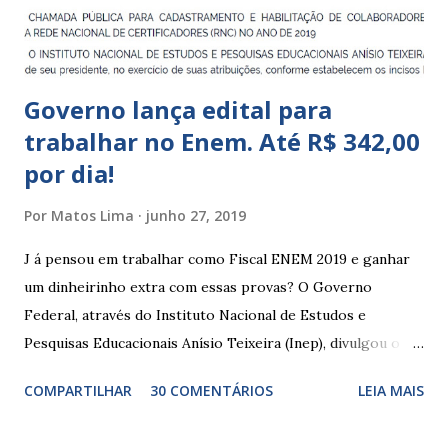
Indígena, e trabalham com cri...
Governo lança edital para
trabalhar no Enem. Até R$ 342,00
por dia!
Por
Matos Lima
junho 27, 2019
J á pensou em trabalhar como Fiscal ENEM 2019 e ganhar
um dinheirinho extra com essas provas? O Governo
Federal, através do Instituto Nacional de Estudos e
Pesquisas Educacionais Anísio Teixeira (Inep), divulgou o
edital com informações sobre a inscrição para trabalhar no
COMPARTILHAR
30 COMENTÁRIOS
LEIA MAIS
Enem 2019. O Exame Nacional do Ensino Médio ou ENEM é
um dos certames mais esperados e concorridos do país.