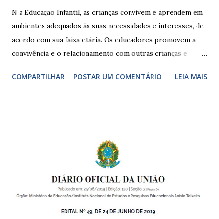
N a Educação Infantil, as crianças convivem e aprendem em
ambientes adequados às suas necessidades e interesses, de
acordo com sua faixa etária. Os educadores promovem a
convivência e o relacionamento com outras crianças e
adultos, desde o primeiro ano de vida, como forma de
COMPARTILHAR
POSTAR UM COMENTÁRIO
LEIA MAIS
garantir o direito das crianças a uma educação integral e de
boa qualidade social, que respeite as necessidades da
pequena infância. Na cidade de São Paulo, há cinco tipos de
unidades públicas destinadas à educação infantil: – CEIs -
Centros de Educação Infantil e Creches Conveniadas, para
crianças de zero a 3 anos e 11 meses; – EMEIs - Escolas
Municipais de Educação Infantil, que atendem crianças de 4
a 5 anos e 11 meses; – CEMEI - Centro Municipal de
Educação Infantil, que recebe crianças de zero a 5 anos e 11
meses; – CEIIs - Centros de Educação Infantil Indígena,
que integram os CECIs - Centros de Educação e Cultura