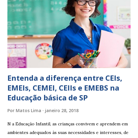
isso ressalta trabalho. SUGESTÕES DE PALAVRAS E
EXPRESSÕES PARA USO EM RELATÓRIOS Você pensa Você
escreve O aluno não sabe O aluno não adquiriu os
conceitos, está em fase de aprendizado. Não tem limites
Apresenta dificuldades de auto-regulação, pois… É nervoso
Ainda não desenvolveu habilidades para convívio no
ambiente...
Entenda a diferença entre CEIs,
EMEIs, CEMEI, CEIIs e EMEBS na
Educação básica de SP
Por
Matos Lima
janeiro 28, 2018
N a Educação Infantil, as crianças convivem e aprendem em
ambientes adequados às suas necessidades e interesses, de