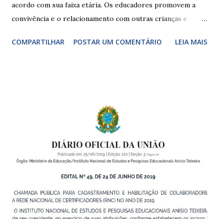
acordo com sua faixa etária. Os educadores promovem a
convivência e o relacionamento com outras crianças e
adultos, desde o primeiro ano de vida, como forma de
COMPARTILHAR
POSTAR UM COMENTÁRIO
LEIA MAIS
garantir o direito das crianças a uma educação integral e de
boa qualidade social, que respeite as necessidades da
pequena infância. Na cidade de São Paulo, há cinco tipos de
unidades públicas destinadas à educação infantil: – CEIs -
Centros de Educação Infantil e Creches Conveniadas, para
crianças de zero a 3 anos e 11 meses; – EMEIs - Escolas
Municipais de Educação Infantil, que atendem crianças de 4
a 5 anos e 11 meses; – CEMEI - Centro Municipal de
Educação Infantil, que recebe crianças de zero a 5 anos e 11
meses; – CEIIs - Centros de Educação Infantil Indígena,
que integram os CECIs - Centros de Educação e Cultura
Indígena, e trabalham com cri...