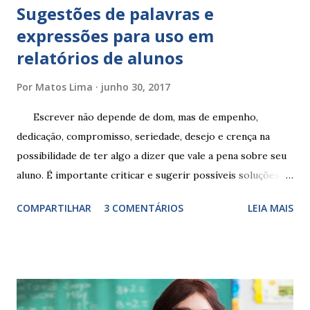
Sugestões de palavras e
expressões para uso em
relatórios de alunos
Por
Matos Lima
junho 30, 2017
Escrever não depende de dom, mas de empenho,
dedicação, compromisso, seriedade, desejo e crença na
possibilidade de ter algo a dizer que vale a pena sobre seu
aluno. É importante criticar e sugerir possíveis soluções.
Escrever é um procedimento e, como tal, depende de
COMPARTILHAR
3 COMENTÁRIOS
LEIA MAIS
exercitação. E encontrar a melhor maneira de expressar o
comportamento de alguém não é fácil, exige muita cautela e
perspicácia. Por isso segue sugestões de palavras e
expressões para uso em relatórios de alunos. Coloque
sempre as intervenções feitas para ações apresentadas,