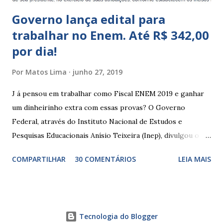
Governo lança edital para
trabalhar no Enem. Até R$ 342,00
por dia!
Por
Matos Lima
junho 27, 2019
J á pensou em trabalhar como Fiscal ENEM 2019 e ganhar
um dinheirinho extra com essas provas? O Governo
Federal, através do Instituto Nacional de Estudos e
Pesquisas Educacionais Anísio Teixeira (Inep), divulgou o
edital com informações sobre a inscrição para trabalhar no
COMPARTILHAR
30 COMENTÁRIOS
LEIA MAIS
Enem 2019. O Exame Nacional do Ensino Médio ou ENEM é
um dos certames mais esperados e concorridos do país.
Muitos candidatos, principalmente que está concluindo o
Ensino Médio se preparam durante todo o ano para fazer
Tecnologia do Blogger
essas provas. As funções principais de um fiscal de prova