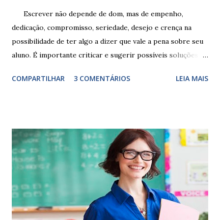
Escrever não depende de dom, mas de empenho,
dedicação, compromisso, seriedade, desejo e crença na
possibilidade de ter algo a dizer que vale a pena sobre seu
aluno. É importante criticar e sugerir possíveis soluções.
Escrever é um procedimento e, como tal, depende de
COMPARTILHAR
3 COMENTÁRIOS
LEIA MAIS
exercitação. E encontrar a melhor maneira de expressar o
comportamento de alguém não é fácil, exige muita cautela e
perspicácia. Por isso segue sugestões de palavras e
expressões para uso em relatórios de alunos. Coloque
sempre as intervenções feitas para ações apresentadas,
isso ressalta trabalho. SUGESTÕES DE PALAVRAS E
EXPRESSÕES PARA USO EM RELATÓRIOS Você pensa Você
escreve O aluno não sabe O aluno não adquiriu os
conceitos, está em fase de aprendizado. Não tem limites
Apresenta dificuldades de auto-regulação, pois… É nervoso
Ainda não desenvolveu habilidades para convívio no