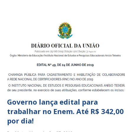
pequena infância. Na cidade de São Paulo, há cinco tipos de
unidades públicas destinadas à educação infantil: – CEIs -
Centros de Educação Infantil e Creches Conveniadas, para
crianças de zero a 3 anos e 11 meses; – EMEIs - Escolas
Municipais de Educação Infantil, que atendem crianças de 4
a 5 anos e 11 meses; – CEMEI - Centro Municipal de
Educação Infantil, que recebe crianças de zero a 5 anos e 11
meses; – CEIIs - Centros de Educação Infantil Indígena,
que integram os CECIs - Centros de Educação e Cultura
Indígena, e trabalham com cri...
Governo lança edital para
trabalhar no Enem. Até R$ 342,00
por dia!