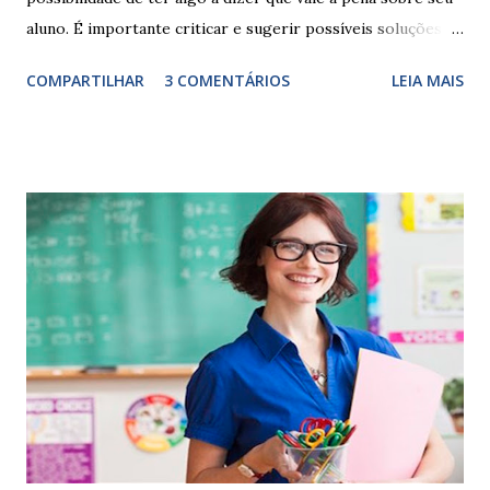
aluno. É importante criticar e sugerir possíveis soluções.
Escrever é um procedimento e, como tal, depende de
COMPARTILHAR
3 COMENTÁRIOS
LEIA MAIS
exercitação. E encontrar a melhor maneira de expressar o
comportamento de alguém não é fácil, exige muita cautela e
perspicácia. Por isso segue sugestões de palavras e
expressões para uso em relatórios de alunos. Coloque
sempre as intervenções feitas para ações apresentadas,
isso ressalta trabalho. SUGESTÕES DE PALAVRAS E
EXPRESSÕES PARA USO EM RELATÓRIOS Você pensa Você
escreve O aluno não sabe O aluno não adquiriu os
conceitos, está em fase de aprendizado. Não tem limites
Apresenta dificuldades de auto-regulação, pois… É nervoso
Ainda não desenvolveu habilidades para convívio no
ambiente...