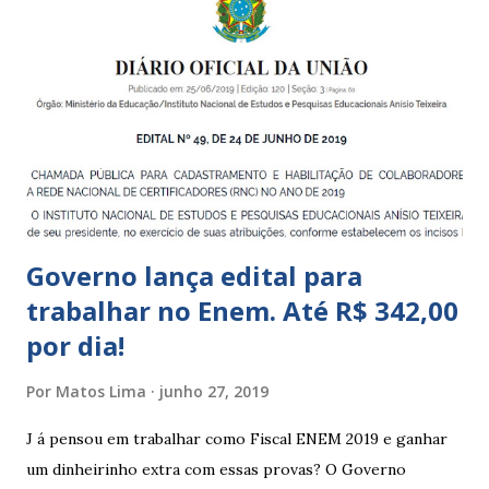
crianças de zero a 3 anos e 11 meses; – EMEIs - Escolas
Municipais de Educação Infantil, que atendem crianças de 4
a 5 anos e 11 meses; – CEMEI - Centro Municipal de
Educação Infantil, que recebe crianças de zero a 5 anos e 11
meses; – CEIIs - Centros de Educação Infantil Indígena,
que integram os CECIs - Centros de Educação e Cultura
Indígena, e trabalham com cri...
Governo lança edital para
trabalhar no Enem. Até R$ 342,00
por dia!
Por
Matos Lima
junho 27, 2019
J á pensou em trabalhar como Fiscal ENEM 2019 e ganhar
um dinheirinho extra com essas provas? O Governo