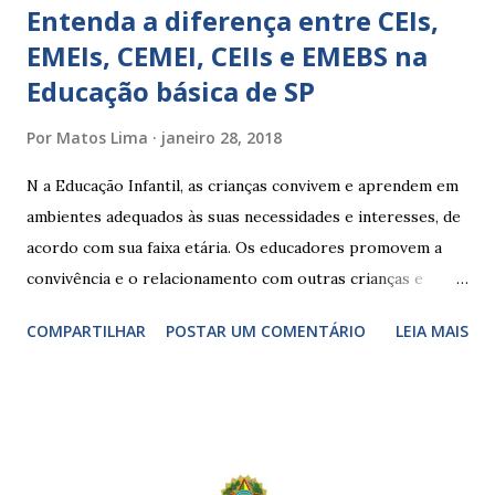
Entenda a diferença entre CEIs,
EMEIs, CEMEI, CEIIs e EMEBS na
Educação básica de SP
Por
Matos Lima
janeiro 28, 2018
N a Educação Infantil, as crianças convivem e aprendem em
ambientes adequados às suas necessidades e interesses, de
acordo com sua faixa etária. Os educadores promovem a
convivência e o relacionamento com outras crianças e
adultos, desde o primeiro ano de vida, como forma de
COMPARTILHAR
POSTAR UM COMENTÁRIO
LEIA MAIS
garantir o direito das crianças a uma educação integral e de
boa qualidade social, que respeite as necessidades da
pequena infância. Na cidade de São Paulo, há cinco tipos de
unidades públicas destinadas à educação infantil: – CEIs -
Centros de Educação Infantil e Creches Conveniadas, para