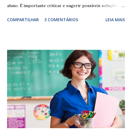
aluno. É importante criticar e sugerir possíveis soluções.
Escrever é um procedimento e, como tal, depende de
COMPARTILHAR
3 COMENTÁRIOS
LEIA MAIS
exercitação. E encontrar a melhor maneira de expressar o
comportamento de alguém não é fácil, exige muita cautela e
perspicácia. Por isso segue sugestões de palavras e
expressões para uso em relatórios de alunos. Coloque
sempre as intervenções feitas para ações apresentadas,
isso ressalta trabalho. SUGESTÕES DE PALAVRAS E
EXPRESSÕES PARA USO EM RELATÓRIOS Você pensa Você
escreve O aluno não sabe O aluno não adquiriu os
conceitos, está em fase de aprendizado. Não tem limites
Apresenta dificuldades de auto-regulação, pois… É nervoso
Ainda não desenvolveu habilidades para convívio no
ambiente...