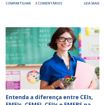
COMPARTILHAR
3 COMENTÁRIOS
LEIA MAIS
exercitação. E encontrar a melhor maneira de expressar o
comportamento de alguém não é fácil, exige muita cautela e
perspicácia. Por isso segue sugestões de palavras e
expressões para uso em relatórios de alunos. Coloque
sempre as intervenções feitas para ações apresentadas,
isso ressalta trabalho. SUGESTÕES DE PALAVRAS E
EXPRESSÕES PARA USO EM RELATÓRIOS Você pensa Você
escreve O aluno não sabe O aluno não adquiriu os
conceitos, está em fase de aprendizado. Não tem limites
Apresenta dificuldades de auto-regulação, pois… É nervoso
Ainda não desenvolveu habilidades para convívio no
ambiente...
Entenda a diferença entre CEIs,
EMEIs, CEMEI, CEIIs e EMEBS na