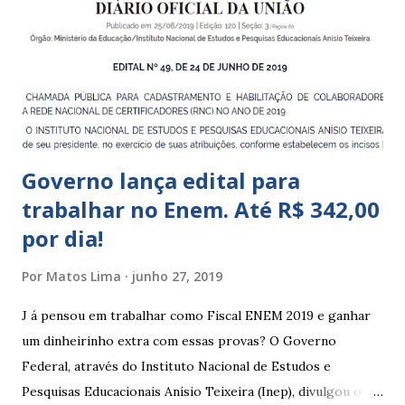
a 5 anos e 11 meses; – CEMEI - Centro Municipal de
Educação Infantil, que recebe crianças de zero a 5 anos e 11
meses; – CEIIs - Centros de Educação Infantil Indígena,
que integram os CECIs - Centros de Educação e Cultura
Indígena, e trabalham com cri...
Governo lança edital para
trabalhar no Enem. Até R$ 342,00
por dia!
Por
Matos Lima
junho 27, 2019
J á pensou em trabalhar como Fiscal ENEM 2019 e ganhar
um dinheirinho extra com essas provas? O Governo
Federal, através do Instituto Nacional de Estudos e
Pesquisas Educacionais Anísio Teixeira (Inep), divulgou o