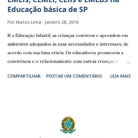
Educação básica de SP
Por
Matos Lima
janeiro 28, 2018
N a Educação Infantil, as crianças convivem e aprendem em
ambientes adequados às suas necessidades e interesses, de
acordo com sua faixa etária. Os educadores promovem a
convivência e o relacionamento com outras crianças e
adultos, desde o primeiro ano de vida, como forma de
COMPARTILHAR
POSTAR UM COMENTÁRIO
LEIA MAIS
garantir o direito das crianças a uma educação integral e de
boa qualidade social, que respeite as necessidades da
pequena infância. Na cidade de São Paulo, há cinco tipos de
unidades públicas destinadas à educação infantil: – CEIs -
Centros de Educação Infantil e Creches Conveniadas, para
crianças de zero a 3 anos e 11 meses; – EMEIs - Escolas
Municipais de Educação Infantil, que atendem crianças de 4