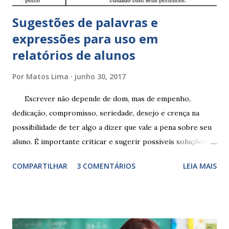
Sugestões de palavras e
expressões para uso em
relatórios de alunos
Por
Matos Lima
junho 30, 2017
Escrever não depende de dom, mas de empenho,
dedicação, compromisso, seriedade, desejo e crença na
possibilidade de ter algo a dizer que vale a pena sobre seu
aluno. É importante criticar e sugerir possíveis soluções.
Escrever é um procedimento e, como tal, depende de
COMPARTILHAR
3 COMENTÁRIOS
LEIA MAIS
exercitação. E encontrar a melhor maneira de expressar o
comportamento de alguém não é fácil, exige muita cautela e
perspicácia. Por isso segue sugestões de palavras e
expressões para uso em relatórios de alunos. Coloque
sempre as intervenções feitas para ações apresentadas,