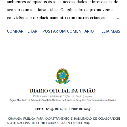
ambientes adequados às suas necessidades e interesses, de
acordo com sua faixa etária. Os educadores promovem a
convivência e o relacionamento com outras crianças e
adultos, desde o primeiro ano de vida, como forma de
COMPARTILHAR
POSTAR UM COMENTÁRIO
LEIA MAIS
garantir o direito das crianças a uma educação integral e de
boa qualidade social, que respeite as necessidades da
pequena infância. Na cidade de São Paulo, há cinco tipos de
unidades públicas destinadas à educação infantil: – CEIs -
Centros de Educação Infantil e Creches Conveniadas, para
crianças de zero a 3 anos e 11 meses; – EMEIs - Escolas
Municipais de Educação Infantil, que atendem crianças de 4
a 5 anos e 11 meses; – CEMEI - Centro Municipal de
Educação Infantil, que recebe crianças de zero a 5 anos e 11
meses; – CEIIs - Centros de Educação Infantil Indígena,
que integram os CECIs - Centros de Educação e Cultura
Indígena, e trabalham com cri...