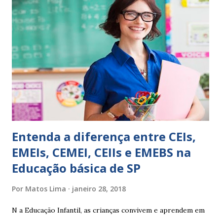
isso ressalta trabalho. SUGESTÕES DE PALAVRAS E
EXPRESSÕES PARA USO EM RELATÓRIOS Você pensa Você
escreve O aluno não sabe O aluno não adquiriu os
conceitos, está em fase de aprendizado. Não tem limites
Apresenta dificuldades de auto-regulação, pois… É nervoso
Ainda não desenvolveu habilidades para convívio no
ambiente...
Entenda a diferença entre CEIs,
EMEIs, CEMEI, CEIIs e EMEBS na
Educação básica de SP
Por
Matos Lima
janeiro 28, 2018
N a Educação Infantil, as crianças convivem e aprendem em