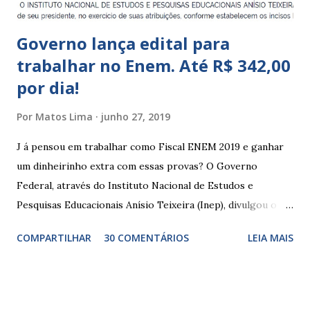
Governo lança edital para
trabalhar no Enem. Até R$ 342,00
por dia!
Por
Matos Lima
junho 27, 2019
J á pensou em trabalhar como Fiscal ENEM 2019 e ganhar
um dinheirinho extra com essas provas? O Governo
Federal, através do Instituto Nacional de Estudos e
Pesquisas Educacionais Anísio Teixeira (Inep), divulgou o
edital com informações sobre a inscrição para trabalhar no
COMPARTILHAR
30 COMENTÁRIOS
LEIA MAIS
Enem 2019. O Exame Nacional do Ensino Médio ou ENEM é
um dos certames mais esperados e concorridos do país.
Muitos candidatos, principalmente que está concluindo o
Ensino Médio se preparam durante todo o ano para fazer