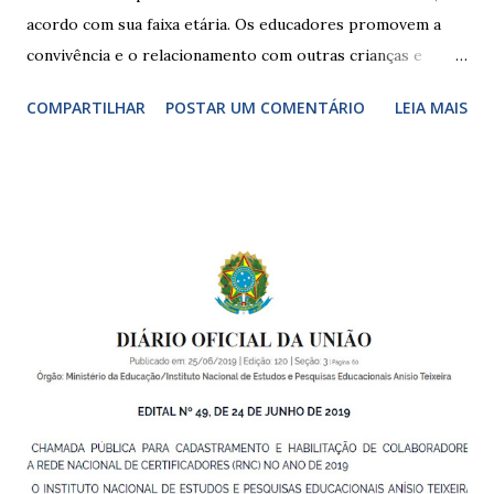
acordo com sua faixa etária. Os educadores promovem a
convivência e o relacionamento com outras crianças e
adultos, desde o primeiro ano de vida, como forma de
COMPARTILHAR
POSTAR UM COMENTÁRIO
LEIA MAIS
garantir o direito das crianças a uma educação integral e de
boa qualidade social, que respeite as necessidades da
pequena infância. Na cidade de São Paulo, há cinco tipos de
unidades públicas destinadas à educação infantil: – CEIs -
Centros de Educação Infantil e Creches Conveniadas, para
crianças de zero a 3 anos e 11 meses; – EMEIs - Escolas
Municipais de Educação Infantil, que atendem crianças de 4
a 5 anos e 11 meses; – CEMEI - Centro Municipal de
Educação Infantil, que recebe crianças de zero a 5 anos e 11
meses; – CEIIs - Centros de Educação Infantil Indígena,
que integram os CECIs - Centros de Educação e Cultura
Indígena, e trabalham com cri...