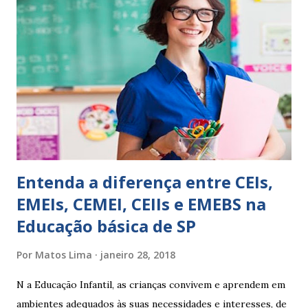
isso ressalta trabalho. SUGESTÕES DE PALAVRAS E
EXPRESSÕES PARA USO EM RELATÓRIOS Você pensa Você
escreve O aluno não sabe O aluno não adquiriu os
conceitos, está em fase de aprendizado. Não tem limites
Apresenta dificuldades de auto-regulação, pois… É nervoso
Ainda não desenvolveu habilidades para convívio no
ambiente...
Entenda a diferença entre CEIs,
EMEIs, CEMEI, CEIIs e EMEBS na
Educação básica de SP
Por
Matos Lima
janeiro 28, 2018
N a Educação Infantil, as crianças convivem e aprendem em
ambientes adequados às suas necessidades e interesses, de