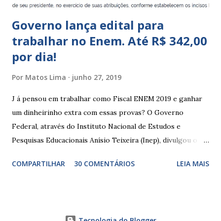
Governo lança edital para
trabalhar no Enem. Até R$ 342,00
por dia!
Por
Matos Lima
junho 27, 2019
J á pensou em trabalhar como Fiscal ENEM 2019 e ganhar
um dinheirinho extra com essas provas? O Governo
Federal, através do Instituto Nacional de Estudos e
Pesquisas Educacionais Anísio Teixeira (Inep), divulgou o
edital com informações sobre a inscrição para trabalhar no
COMPARTILHAR
30 COMENTÁRIOS
LEIA MAIS
Enem 2019. O Exame Nacional do Ensino Médio ou ENEM é
um dos certames mais esperados e concorridos do país.
Muitos candidatos, principalmente que está concluindo o
Ensino Médio se preparam durante todo o ano para fazer
Tecnologia do Blogger