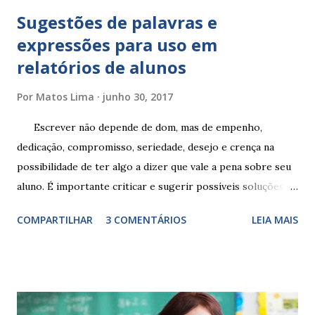
Sugestões de palavras e
expressões para uso em
relatórios de alunos
Por
Matos Lima
junho 30, 2017
Escrever não depende de dom, mas de empenho,
dedicação, compromisso, seriedade, desejo e crença na
possibilidade de ter algo a dizer que vale a pena sobre seu
aluno. É importante criticar e sugerir possíveis soluções.
Escrever é um procedimento e, como tal, depende de
COMPARTILHAR
3 COMENTÁRIOS
LEIA MAIS
exercitação. E encontrar a melhor maneira de expressar o
comportamento de alguém não é fácil, exige muita cautela e
perspicácia. Por isso segue sugestões de palavras e
expressões para uso em relatórios de alunos. Coloque
sempre as intervenções feitas para ações apresentadas,