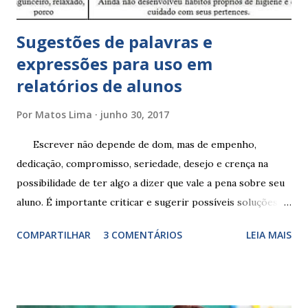
Sugestões de palavras e
expressões para uso em
relatórios de alunos
Por
Matos Lima
junho 30, 2017
Escrever não depende de dom, mas de empenho,
dedicação, compromisso, seriedade, desejo e crença na
possibilidade de ter algo a dizer que vale a pena sobre seu
aluno. É importante criticar e sugerir possíveis soluções.
Escrever é um procedimento e, como tal, depende de
COMPARTILHAR
3 COMENTÁRIOS
LEIA MAIS
exercitação. E encontrar a melhor maneira de expressar o
comportamento de alguém não é fácil, exige muita cautela e
perspicácia. Por isso segue sugestões de palavras e
expressões para uso em relatórios de alunos. Coloque