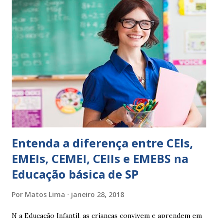
sempre as intervenções feitas para ações apresentadas,
isso ressalta trabalho. SUGESTÕES DE PALAVRAS E
EXPRESSÕES PARA USO EM RELATÓRIOS Você pensa Você
escreve O aluno não sabe O aluno não adquiriu os
conceitos, está em fase de aprendizado. Não tem limites
Apresenta dificuldades de auto-regulação, pois… É nervoso
Ainda não desenvolveu habilidades para convívio no
ambiente...
Entenda a diferença entre CEIs,
EMEIs, CEMEI, CEIIs e EMEBS na
Educação básica de SP
Por
Matos Lima
janeiro 28, 2018
N a Educação Infantil, as crianças convivem e aprendem em