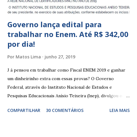
Governo lança edital para
trabalhar no Enem. Até R$ 342,00
por dia!
Por
Matos Lima
junho 27, 2019
J á pensou em trabalhar como Fiscal ENEM 2019 e ganhar
um dinheirinho extra com essas provas? O Governo
Federal, através do Instituto Nacional de Estudos e
Pesquisas Educacionais Anísio Teixeira (Inep), divulgou o
edital com informações sobre a inscrição para trabalhar no
COMPARTILHAR
30 COMENTÁRIOS
LEIA MAIS
Enem 2019. O Exame Nacional do Ensino Médio ou ENEM é
um dos certames mais esperados e concorridos do país.
Muitos candidatos, principalmente que está concluindo o