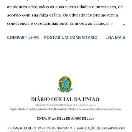
ambientes adequados às suas necessidades e interesses, de
acordo com sua faixa etária. Os educadores promovem a
convivência e o relacionamento com outras crianças e
adultos, desde o primeiro ano de vida, como forma de
COMPARTILHAR
POSTAR UM COMENTÁRIO
LEIA MAIS
garantir o direito das crianças a uma educação integral e de
boa qualidade social, que respeite as necessidades da
pequena infância. Na cidade de São Paulo, há cinco tipos de
unidades públicas destinadas à educação infantil: – CEIs -
Centros de Educação Infantil e Creches Conveniadas, para
crianças de zero a 3 anos e 11 meses; – EMEIs - Escolas
Municipais de Educação Infantil, que atendem crianças de 4
a 5 anos e 11 meses; – CEMEI - Centro Municipal de
Educação Infantil, que recebe crianças de zero a 5 anos e 11
meses; – CEIIs - Centros de Educação Infantil Indígena,
que integram os CECIs - Centros de Educação e Cultura
Indígena, e trabalham com cri...