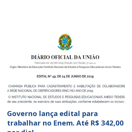
boa qualidade social, que respeite as necessidades da
pequena infância. Na cidade de São Paulo, há cinco tipos de
unidades públicas destinadas à educação infantil: – CEIs -
Centros de Educação Infantil e Creches Conveniadas, para
crianças de zero a 3 anos e 11 meses; – EMEIs - Escolas
Municipais de Educação Infantil, que atendem crianças de 4
a 5 anos e 11 meses; – CEMEI - Centro Municipal de
Educação Infantil, que recebe crianças de zero a 5 anos e 11
meses; – CEIIs - Centros de Educação Infantil Indígena,
que integram os CECIs - Centros de Educação e Cultura
Indígena, e trabalham com cri...
Governo lança edital para
trabalhar no Enem. Até R$ 342,00