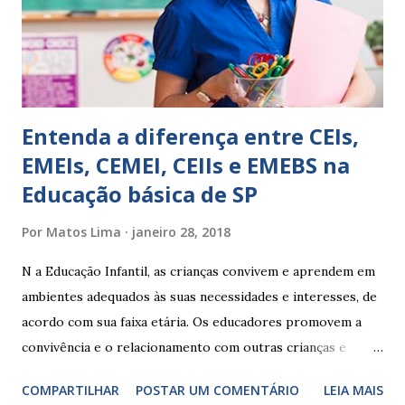
Apresenta dificuldades de auto-regulação, pois… É nervoso
Ainda não desenvolveu habilidades para convívio no
ambiente...
Entenda a diferença entre CEIs,
EMEIs, CEMEI, CEIIs e EMEBS na
Educação básica de SP
Por
Matos Lima
janeiro 28, 2018
N a Educação Infantil, as crianças convivem e aprendem em
ambientes adequados às suas necessidades e interesses, de
acordo com sua faixa etária. Os educadores promovem a
convivência e o relacionamento com outras crianças e
adultos, desde o primeiro ano de vida, como forma de
COMPARTILHAR
POSTAR UM COMENTÁRIO
LEIA MAIS
garantir o direito das crianças a uma educação integral e de