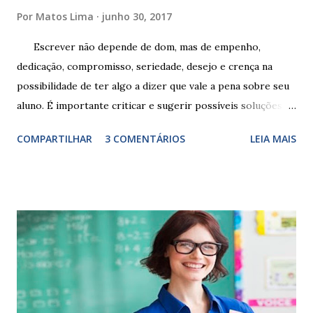
Por
Matos Lima
junho 30, 2017
Escrever não depende de dom, mas de empenho,
dedicação, compromisso, seriedade, desejo e crença na
possibilidade de ter algo a dizer que vale a pena sobre seu
aluno. É importante criticar e sugerir possíveis soluções.
Escrever é um procedimento e, como tal, depende de
COMPARTILHAR
3 COMENTÁRIOS
LEIA MAIS
exercitação. E encontrar a melhor maneira de expressar o
comportamento de alguém não é fácil, exige muita cautela e
perspicácia. Por isso segue sugestões de palavras e
expressões para uso em relatórios de alunos. Coloque
sempre as intervenções feitas para ações apresentadas,
isso ressalta trabalho. SUGESTÕES DE PALAVRAS E
EXPRESSÕES PARA USO EM RELATÓRIOS Você pensa Você
escreve O aluno não sabe O aluno não adquiriu os
conceitos, está em fase de aprendizado. Não tem limites