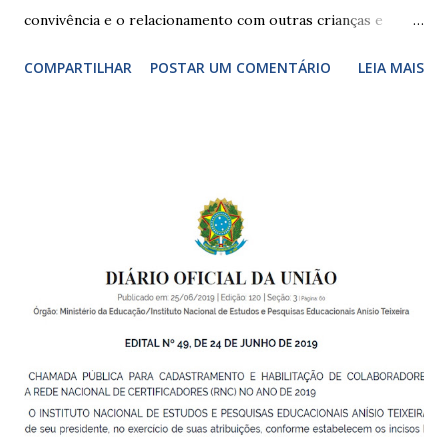
convivência e o relacionamento com outras crianças e
adultos, desde o primeiro ano de vida, como forma de
COMPARTILHAR
POSTAR UM COMENTÁRIO
LEIA MAIS
garantir o direito das crianças a uma educação integral e de
boa qualidade social, que respeite as necessidades da
pequena infância. Na cidade de São Paulo, há cinco tipos de
unidades públicas destinadas à educação infantil: – CEIs -
Centros de Educação Infantil e Creches Conveniadas, para
crianças de zero a 3 anos e 11 meses; – EMEIs - Escolas
Municipais de Educação Infantil, que atendem crianças de 4
a 5 anos e 11 meses; – CEMEI - Centro Municipal de
Educação Infantil, que recebe crianças de zero a 5 anos e 11
meses; – CEIIs - Centros de Educação Infantil Indígena,
que integram os CECIs - Centros de Educação e Cultura
Indígena, e trabalham com cri...