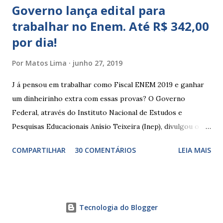
Governo lança edital para
trabalhar no Enem. Até R$ 342,00
por dia!
Por
Matos Lima
junho 27, 2019
J á pensou em trabalhar como Fiscal ENEM 2019 e ganhar
um dinheirinho extra com essas provas? O Governo
Federal, através do Instituto Nacional de Estudos e
Pesquisas Educacionais Anísio Teixeira (Inep), divulgou o
edital com informações sobre a inscrição para trabalhar no
COMPARTILHAR
30 COMENTÁRIOS
LEIA MAIS
Enem 2019. O Exame Nacional do Ensino Médio ou ENEM é
um dos certames mais esperados e concorridos do país.
Muitos candidatos, principalmente que está concluindo o
Ensino Médio se preparam durante todo o ano para fazer
Tecnologia do Blogger
essas provas. As funções principais de um fiscal de prova