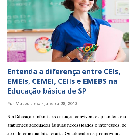
EXPRESSÕES PARA USO EM RELATÓRIOS Você pensa Você
escreve O aluno não sabe O aluno não adquiriu os
conceitos, está em fase de aprendizado. Não tem limites
Apresenta dificuldades de auto-regulação, pois… É nervoso
Ainda não desenvolveu habilidades para convívio no
ambiente...
Entenda a diferença entre CEIs,
EMEIs, CEMEI, CEIIs e EMEBS na
Educação básica de SP
Por
Matos Lima
janeiro 28, 2018
N a Educação Infantil, as crianças convivem e aprendem em
ambientes adequados às suas necessidades e interesses, de
acordo com sua faixa etária. Os educadores promovem a