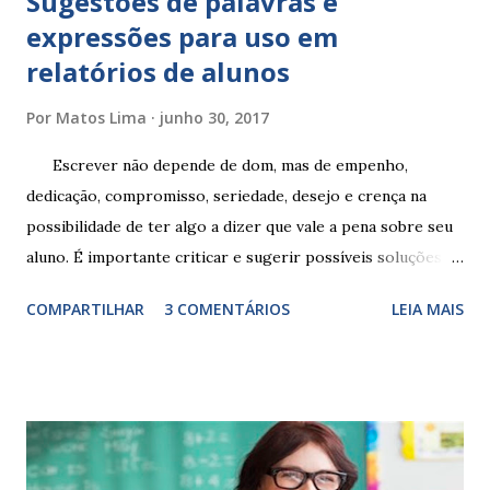
Sugestões de palavras e
expressões para uso em
relatórios de alunos
Por
Matos Lima
junho 30, 2017
Escrever não depende de dom, mas de empenho,
dedicação, compromisso, seriedade, desejo e crença na
possibilidade de ter algo a dizer que vale a pena sobre seu
aluno. É importante criticar e sugerir possíveis soluções.
Escrever é um procedimento e, como tal, depende de
COMPARTILHAR
3 COMENTÁRIOS
LEIA MAIS
exercitação. E encontrar a melhor maneira de expressar o
comportamento de alguém não é fácil, exige muita cautela e
perspicácia. Por isso segue sugestões de palavras e
expressões para uso em relatórios de alunos. Coloque
sempre as intervenções feitas para ações apresentadas,
isso ressalta trabalho. SUGESTÕES DE PALAVRAS E