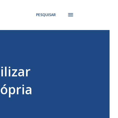
PESQUISAR
lizar
rópria