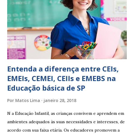
EXPRESSÕES PARA USO EM RELATÓRIOS Você pensa Você
escreve O aluno não sabe O aluno não adquiriu os
conceitos, está em fase de aprendizado. Não tem limites
Apresenta dificuldades de auto-regulação, pois… É nervoso
Ainda não desenvolveu habilidades para convívio no
ambiente...
Entenda a diferença entre CEIs,
EMEIs, CEMEI, CEIIs e EMEBS na
Educação básica de SP
Por
Matos Lima
janeiro 28, 2018
N a Educação Infantil, as crianças convivem e aprendem em
ambientes adequados às suas necessidades e interesses, de
acordo com sua faixa etária. Os educadores promovem a