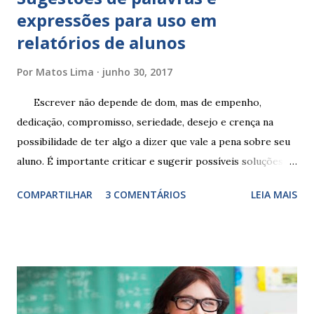
expressões para uso em
relatórios de alunos
Por
Matos Lima
junho 30, 2017
Escrever não depende de dom, mas de empenho,
dedicação, compromisso, seriedade, desejo e crença na
possibilidade de ter algo a dizer que vale a pena sobre seu
aluno. É importante criticar e sugerir possíveis soluções.
Escrever é um procedimento e, como tal, depende de
COMPARTILHAR
3 COMENTÁRIOS
LEIA MAIS
exercitação. E encontrar a melhor maneira de expressar o
comportamento de alguém não é fácil, exige muita cautela e
perspicácia. Por isso segue sugestões de palavras e
expressões para uso em relatórios de alunos. Coloque
sempre as intervenções feitas para ações apresentadas,
isso ressalta trabalho. SUGESTÕES DE PALAVRAS E