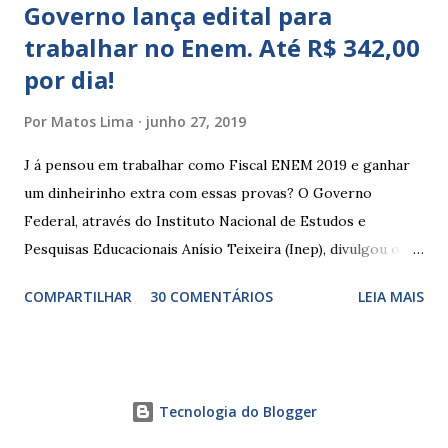
Governo lança edital para
trabalhar no Enem. Até R$ 342,00
por dia!
Por
Matos Lima
junho 27, 2019
J á pensou em trabalhar como Fiscal ENEM 2019 e ganhar
um dinheirinho extra com essas provas? O Governo
Federal, através do Instituto Nacional de Estudos e
Pesquisas Educacionais Anísio Teixeira (Inep), divulgou o
edital com informações sobre a inscrição para trabalhar no
COMPARTILHAR
30 COMENTÁRIOS
LEIA MAIS
Enem 2019. O Exame Nacional do Ensino Médio ou ENEM é
um dos certames mais esperados e concorridos do país.
Muitos candidatos, principalmente que está concluindo o
Ensino Médio se preparam durante todo o ano para fazer
Tecnologia do Blogger
essas provas. As funções principais de um fiscal de prova
do ENEM são basicamente manter a ordem dentro da sala