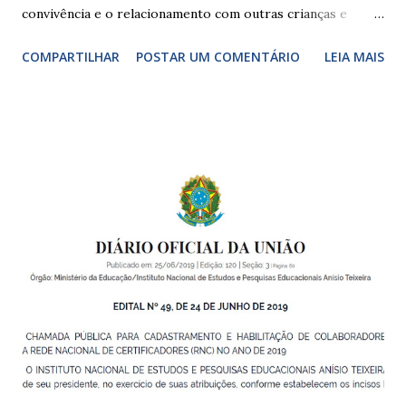
convivência e o relacionamento com outras crianças e
adultos, desde o primeiro ano de vida, como forma de
COMPARTILHAR
POSTAR UM COMENTÁRIO
LEIA MAIS
garantir o direito das crianças a uma educação integral e de
boa qualidade social, que respeite as necessidades da
pequena infância. Na cidade de São Paulo, há cinco tipos de
unidades públicas destinadas à educação infantil: – CEIs -
Centros de Educação Infantil e Creches Conveniadas, para
crianças de zero a 3 anos e 11 meses; – EMEIs - Escolas
Municipais de Educação Infantil, que atendem crianças de 4
a 5 anos e 11 meses; – CEMEI - Centro Municipal de
Educação Infantil, que recebe crianças de zero a 5 anos e 11
meses; – CEIIs - Centros de Educação Infantil Indígena,
que integram os CECIs - Centros de Educação e Cultura
Indígena, e trabalham com cri...