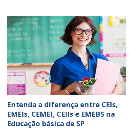
perspicácia. Por isso segue sugestões de palavras e
expressões para uso em relatórios de alunos. Coloque
sempre as intervenções feitas para ações apresentadas,
isso ressalta trabalho. SUGESTÕES DE PALAVRAS E
EXPRESSÕES PARA USO EM RELATÓRIOS Você pensa Você
escreve O aluno não sabe O aluno não adquiriu os
conceitos, está em fase de aprendizado. Não tem limites
Apresenta dificuldades de auto-regulação, pois… É nervoso
Ainda não desenvolveu habilidades para convívio no
ambiente...
Entenda a diferença entre CEIs,
EMEIs, CEMEI, CEIIs e EMEBS na
Educação básica de SP