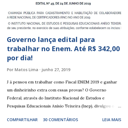
que integram os CECIs - Centros de Educação e Cultura
Indígena, e trabalham com cri...
Governo lança edital para
trabalhar no Enem. Até R$ 342,00
por dia!
Por
Matos Lima
junho 27, 2019
J á pensou em trabalhar como Fiscal ENEM 2019 e ganhar
um dinheirinho extra com essas provas? O Governo
Federal, através do Instituto Nacional de Estudos e
Pesquisas Educacionais Anísio Teixeira (Inep), divulgou o
edital com informações sobre a inscrição para trabalhar no
COMPARTILHAR
30 COMENTÁRIOS
LEIA MAIS
Enem 2019. O Exame Nacional do Ensino Médio ou ENEM é