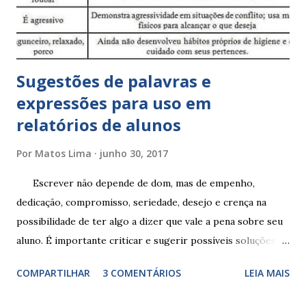
Sugestões de palavras e
expressões para uso em
relatórios de alunos
Por
Matos Lima
junho 30, 2017
Escrever não depende de dom, mas de empenho,
dedicação, compromisso, seriedade, desejo e crença na
possibilidade de ter algo a dizer que vale a pena sobre seu
aluno. É importante criticar e sugerir possíveis soluções.
Escrever é um procedimento e, como tal, depende de
COMPARTILHAR
3 COMENTÁRIOS
LEIA MAIS
exercitação. E encontrar a melhor maneira de expressar o
comportamento de alguém não é fácil, exige muita cautela e