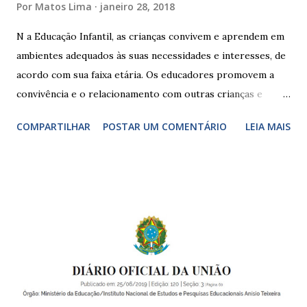
Por
Matos Lima
janeiro 28, 2018
N a Educação Infantil, as crianças convivem e aprendem em
ambientes adequados às suas necessidades e interesses, de
acordo com sua faixa etária. Os educadores promovem a
convivência e o relacionamento com outras crianças e
adultos, desde o primeiro ano de vida, como forma de
COMPARTILHAR
POSTAR UM COMENTÁRIO
LEIA MAIS
garantir o direito das crianças a uma educação integral e de
boa qualidade social, que respeite as necessidades da
pequena infância. Na cidade de São Paulo, há cinco tipos de
unidades públicas destinadas à educação infantil: – CEIs -
Centros de Educação Infantil e Creches Conveniadas, para
crianças de zero a 3 anos e 11 meses; – EMEIs - Escolas
Municipais de Educação Infantil, que atendem crianças de 4
a 5 anos e 11 meses; – CEMEI - Centro Municipal de
Educação Infantil, que recebe crianças de zero a 5 anos e 11
meses; – CEIIs - Centros de Educação Infantil Indígena,