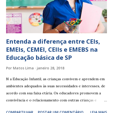
Apresenta dificuldades de auto-regulação, pois… É nervoso
Ainda não desenvolveu habilidades para convívio no
ambiente...
Entenda a diferença entre CEIs,
EMEIs, CEMEI, CEIIs e EMEBS na
Educação básica de SP
Por
Matos Lima
janeiro 28, 2018
N a Educação Infantil, as crianças convivem e aprendem em
ambientes adequados às suas necessidades e interesses, de
acordo com sua faixa etária. Os educadores promovem a
convivência e o relacionamento com outras crianças e
adultos, desde o primeiro ano de vida, como forma de
COMPARTILHAR
POSTAR UM COMENTÁRIO
LEIA MAIS