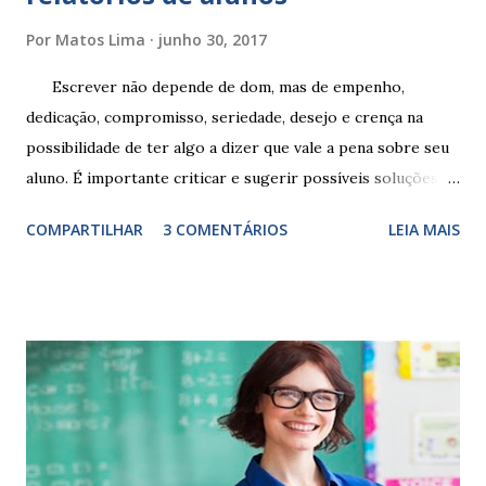
Por
Matos Lima
junho 30, 2017
Escrever não depende de dom, mas de empenho,
dedicação, compromisso, seriedade, desejo e crença na
possibilidade de ter algo a dizer que vale a pena sobre seu
aluno. É importante criticar e sugerir possíveis soluções.
Escrever é um procedimento e, como tal, depende de
COMPARTILHAR
3 COMENTÁRIOS
LEIA MAIS
exercitação. E encontrar a melhor maneira de expressar o
comportamento de alguém não é fácil, exige muita cautela e
perspicácia. Por isso segue sugestões de palavras e
expressões para uso em relatórios de alunos. Coloque
sempre as intervenções feitas para ações apresentadas,
isso ressalta trabalho. SUGESTÕES DE PALAVRAS E
EXPRESSÕES PARA USO EM RELATÓRIOS Você pensa Você
escreve O aluno não sabe O aluno não adquiriu os
conceitos, está em fase de aprendizado. Não tem limites