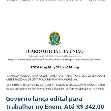
garantir o direito das crianças a uma educação integral e de
boa qualidade social, que respeite as necessidades da
pequena infância. Na cidade de São Paulo, há cinco tipos de
unidades públicas destinadas à educação infantil: – CEIs -
Centros de Educação Infantil e Creches Conveniadas, para
crianças de zero a 3 anos e 11 meses; – EMEIs - Escolas
Municipais de Educação Infantil, que atendem crianças de 4
a 5 anos e 11 meses; – CEMEI - Centro Municipal de
Educação Infantil, que recebe crianças de zero a 5 anos e 11
meses; – CEIIs - Centros de Educação Infantil Indígena,
que integram os CECIs - Centros de Educação e Cultura
Indígena, e trabalham com cri...
Governo lança edital para
trabalhar no Enem. Até R$ 342,00