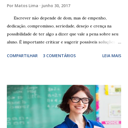
Por
Matos Lima
junho 30, 2017
Escrever não depende de dom, mas de empenho,
dedicação, compromisso, seriedade, desejo e crença na
possibilidade de ter algo a dizer que vale a pena sobre seu
aluno. É importante criticar e sugerir possíveis soluções.
Escrever é um procedimento e, como tal, depende de
COMPARTILHAR
3 COMENTÁRIOS
LEIA MAIS
exercitação. E encontrar a melhor maneira de expressar o
comportamento de alguém não é fácil, exige muita cautela e
perspicácia. Por isso segue sugestões de palavras e
expressões para uso em relatórios de alunos. Coloque
sempre as intervenções feitas para ações apresentadas,
isso ressalta trabalho. SUGESTÕES DE PALAVRAS E
EXPRESSÕES PARA USO EM RELATÓRIOS Você pensa Você
escreve O aluno não sabe O aluno não adquiriu os
conceitos, está em fase de aprendizado. Não tem limites