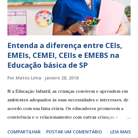
Apresenta dificuldades de auto-regulação, pois… É nervoso
Ainda não desenvolveu habilidades para convívio no
ambiente...
Entenda a diferença entre CEIs,
EMEIs, CEMEI, CEIIs e EMEBS na
Educação básica de SP
Por
Matos Lima
janeiro 28, 2018
N a Educação Infantil, as crianças convivem e aprendem em
ambientes adequados às suas necessidades e interesses, de
acordo com sua faixa etária. Os educadores promovem a
convivência e o relacionamento com outras crianças e
adultos, desde o primeiro ano de vida, como forma de
COMPARTILHAR
POSTAR UM COMENTÁRIO
LEIA MAIS
garantir o direito das crianças a uma educação integral e de