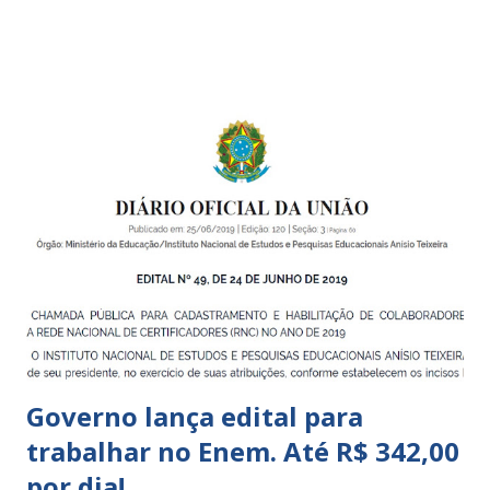
boa qualidade social, que respeite as necessidades da
pequena infância. Na cidade de São Paulo, há cinco tipos de
unidades públicas destinadas à educação infantil: – CEIs -
Centros de Educação Infantil e Creches Conveniadas, para
crianças de zero a 3 anos e 11 meses; – EMEIs - Escolas
Municipais de Educação Infantil, que atendem crianças de 4
a 5 anos e 11 meses; – CEMEI - Centro Municipal de
Educação Infantil, que recebe crianças de zero a 5 anos e 11
meses; – CEIIs - Centros de Educação Infantil Indígena,
que integram os CECIs - Centros de Educação e Cultura
Indígena, e trabalham com cri...
Governo lança edital para
trabalhar no Enem. Até R$ 342,00
por dia!