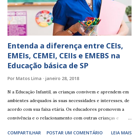
Apresenta dificuldades de auto-regulação, pois… É nervoso
Ainda não desenvolveu habilidades para convívio no
ambiente...
Entenda a diferença entre CEIs,
EMEIs, CEMEI, CEIIs e EMEBS na
Educação básica de SP
Por
Matos Lima
janeiro 28, 2018
N a Educação Infantil, as crianças convivem e aprendem em
ambientes adequados às suas necessidades e interesses, de
acordo com sua faixa etária. Os educadores promovem a
convivência e o relacionamento com outras crianças e
adultos, desde o primeiro ano de vida, como forma de
COMPARTILHAR
POSTAR UM COMENTÁRIO
LEIA MAIS
garantir o direito das crianças a uma educação integral e de