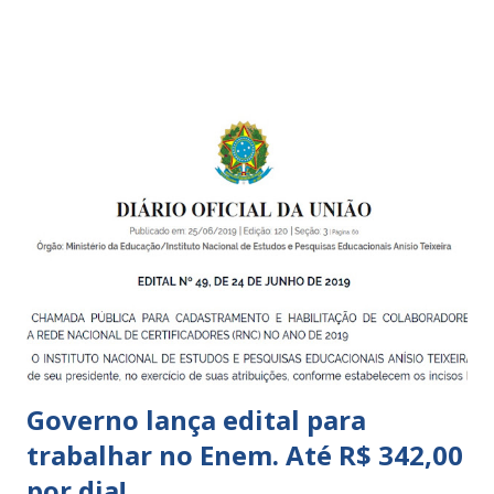
boa qualidade social, que respeite as necessidades da
pequena infância. Na cidade de São Paulo, há cinco tipos de
unidades públicas destinadas à educação infantil: – CEIs -
Centros de Educação Infantil e Creches Conveniadas, para
crianças de zero a 3 anos e 11 meses; – EMEIs - Escolas
Municipais de Educação Infantil, que atendem crianças de 4
a 5 anos e 11 meses; – CEMEI - Centro Municipal de
Educação Infantil, que recebe crianças de zero a 5 anos e 11
meses; – CEIIs - Centros de Educação Infantil Indígena,
que integram os CECIs - Centros de Educação e Cultura
Indígena, e trabalham com cri...
Governo lança edital para
trabalhar no Enem. Até R$ 342,00
por dia!