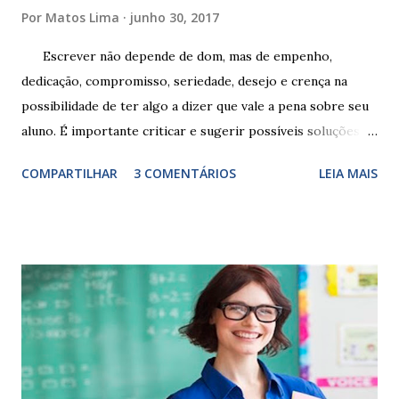
Por
Matos Lima
junho 30, 2017
Escrever não depende de dom, mas de empenho,
dedicação, compromisso, seriedade, desejo e crença na
possibilidade de ter algo a dizer que vale a pena sobre seu
aluno. É importante criticar e sugerir possíveis soluções.
Escrever é um procedimento e, como tal, depende de
COMPARTILHAR
3 COMENTÁRIOS
LEIA MAIS
exercitação. E encontrar a melhor maneira de expressar o
comportamento de alguém não é fácil, exige muita cautela e
perspicácia. Por isso segue sugestões de palavras e
expressões para uso em relatórios de alunos. Coloque
sempre as intervenções feitas para ações apresentadas,
isso ressalta trabalho. SUGESTÕES DE PALAVRAS E
EXPRESSÕES PARA USO EM RELATÓRIOS Você pensa Você
escreve O aluno não sabe O aluno não adquiriu os
conceitos, está em fase de aprendizado. Não tem limites