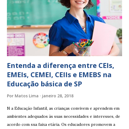
EXPRESSÕES PARA USO EM RELATÓRIOS Você pensa Você
escreve O aluno não sabe O aluno não adquiriu os
conceitos, está em fase de aprendizado. Não tem limites
Apresenta dificuldades de auto-regulação, pois… É nervoso
Ainda não desenvolveu habilidades para convívio no
ambiente...
Entenda a diferença entre CEIs,
EMEIs, CEMEI, CEIIs e EMEBS na
Educação básica de SP
Por
Matos Lima
janeiro 28, 2018
N a Educação Infantil, as crianças convivem e aprendem em
ambientes adequados às suas necessidades e interesses, de
acordo com sua faixa etária. Os educadores promovem a