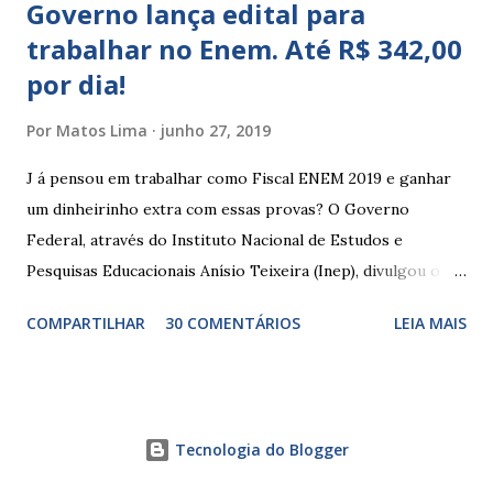
Governo lança edital para
trabalhar no Enem. Até R$ 342,00
por dia!
Por
Matos Lima
junho 27, 2019
J á pensou em trabalhar como Fiscal ENEM 2019 e ganhar
um dinheirinho extra com essas provas? O Governo
Federal, através do Instituto Nacional de Estudos e
Pesquisas Educacionais Anísio Teixeira (Inep), divulgou o
edital com informações sobre a inscrição para trabalhar no
COMPARTILHAR
30 COMENTÁRIOS
LEIA MAIS
Enem 2019. O Exame Nacional do Ensino Médio ou ENEM é
um dos certames mais esperados e concorridos do país.
Muitos candidatos, principalmente que está concluindo o
Ensino Médio se preparam durante todo o ano para fazer
Tecnologia do Blogger
essas provas. As funções principais de um fiscal de prova
do ENEM são basicamente manter a ordem dentro da sala