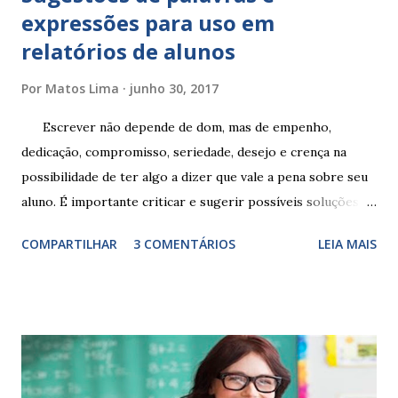
expressões para uso em
relatórios de alunos
Por
Matos Lima
junho 30, 2017
Escrever não depende de dom, mas de empenho,
dedicação, compromisso, seriedade, desejo e crença na
possibilidade de ter algo a dizer que vale a pena sobre seu
aluno. É importante criticar e sugerir possíveis soluções.
Escrever é um procedimento e, como tal, depende de
COMPARTILHAR
3 COMENTÁRIOS
LEIA MAIS
exercitação. E encontrar a melhor maneira de expressar o
comportamento de alguém não é fácil, exige muita cautela e
perspicácia. Por isso segue sugestões de palavras e
expressões para uso em relatórios de alunos. Coloque
sempre as intervenções feitas para ações apresentadas,
isso ressalta trabalho. SUGESTÕES DE PALAVRAS E