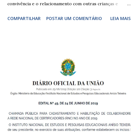
convivência e o relacionamento com outras crianças e
adultos, desde o primeiro ano de vida, como forma de
COMPARTILHAR
POSTAR UM COMENTÁRIO
LEIA MAIS
garantir o direito das crianças a uma educação integral e de
boa qualidade social, que respeite as necessidades da
pequena infância. Na cidade de São Paulo, há cinco tipos de
unidades públicas destinadas à educação infantil: – CEIs -
Centros de Educação Infantil e Creches Conveniadas, para
crianças de zero a 3 anos e 11 meses; – EMEIs - Escolas
Municipais de Educação Infantil, que atendem crianças de 4
a 5 anos e 11 meses; – CEMEI - Centro Municipal de
Educação Infantil, que recebe crianças de zero a 5 anos e 11
meses; – CEIIs - Centros de Educação Infantil Indígena,
que integram os CECIs - Centros de Educação e Cultura
Indígena, e trabalham com cri...