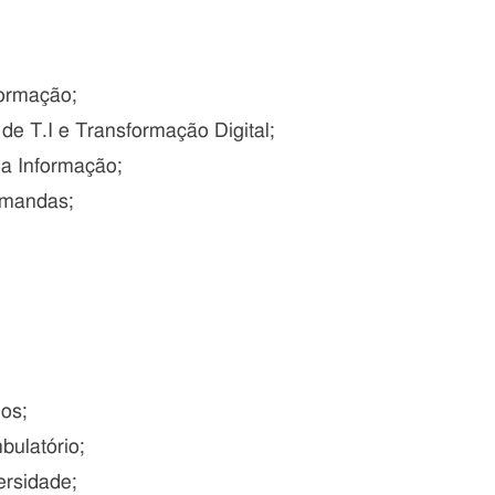
formação;
e T.I e Transformação Digital;
a Informação;
emandas;
os;
ulatório;
ersidade;