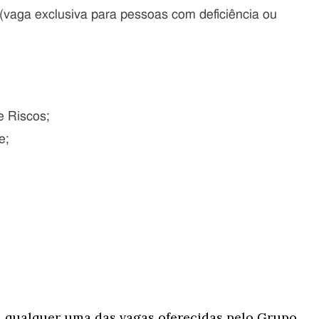
(vaga exclusiva para pessoas com deficiência ou
e Riscos;
e;
a qualquer uma das vagas oferecidas pelo Grupo