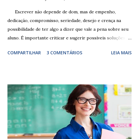
Escrever não depende de dom, mas de empenho,
dedicação, compromisso, seriedade, desejo e crença na
possibilidade de ter algo a dizer que vale a pena sobre seu
aluno. É importante criticar e sugerir possíveis soluções.
Escrever é um procedimento e, como tal, depende de
COMPARTILHAR
3 COMENTÁRIOS
LEIA MAIS
exercitação. E encontrar a melhor maneira de expressar o
comportamento de alguém não é fácil, exige muita cautela e
perspicácia. Por isso segue sugestões de palavras e
expressões para uso em relatórios de alunos. Coloque
sempre as intervenções feitas para ações apresentadas,
isso ressalta trabalho. SUGESTÕES DE PALAVRAS E
EXPRESSÕES PARA USO EM RELATÓRIOS Você pensa Você
escreve O aluno não sabe O aluno não adquiriu os
conceitos, está em fase de aprendizado. Não tem limites
Apresenta dificuldades de auto-regulação, pois… É nervoso