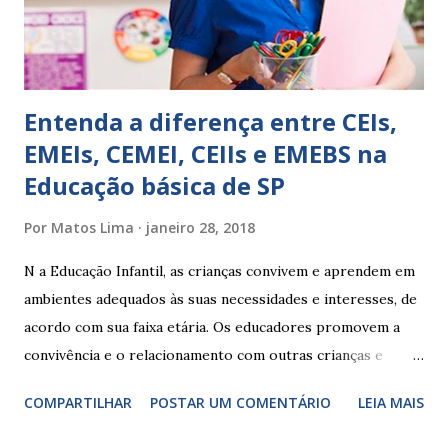
Ainda não desenvolveu habilidades para convívio no
ambiente...
Entenda a diferença entre CEIs,
EMEIs, CEMEI, CEIIs e EMEBS na
Educação básica de SP
Por
Matos Lima
janeiro 28, 2018
N a Educação Infantil, as crianças convivem e aprendem em
ambientes adequados às suas necessidades e interesses, de
acordo com sua faixa etária. Os educadores promovem a
convivência e o relacionamento com outras crianças e
adultos, desde o primeiro ano de vida, como forma de
COMPARTILHAR
POSTAR UM COMENTÁRIO
LEIA MAIS
garantir o direito das crianças a uma educação integral e de
boa qualidade social, que respeite as necessidades da