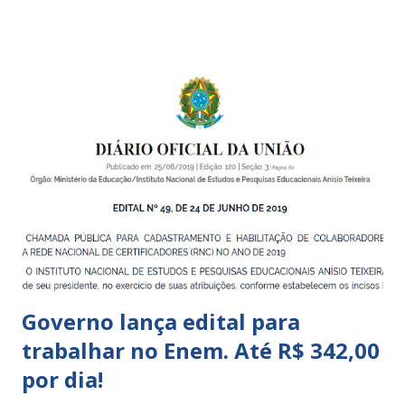
pequena infância. Na cidade de São Paulo, há cinco tipos de
unidades públicas destinadas à educação infantil: – CEIs -
Centros de Educação Infantil e Creches Conveniadas, para
crianças de zero a 3 anos e 11 meses; – EMEIs - Escolas
Municipais de Educação Infantil, que atendem crianças de 4
a 5 anos e 11 meses; – CEMEI - Centro Municipal de
Educação Infantil, que recebe crianças de zero a 5 anos e 11
meses; – CEIIs - Centros de Educação Infantil Indígena,
que integram os CECIs - Centros de Educação e Cultura
Indígena, e trabalham com cri...
Governo lança edital para
trabalhar no Enem. Até R$ 342,00
por dia!