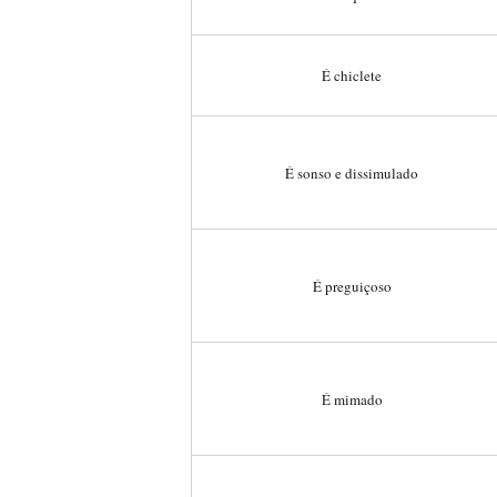
É chiclete
É sonso e dissimulado
É preguiçoso
É mimado