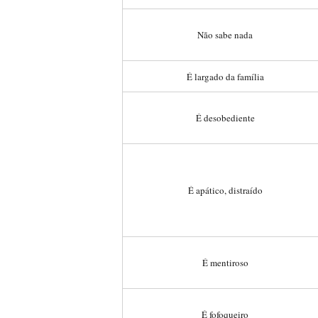
Não sabe nada
É largado da família
É desobediente
É apático, distraído
É mentiroso
É fofoqueiro