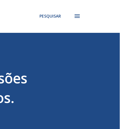
PESQUISAR
sões
os.