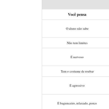
Você pensa
O aluno não sabe
Não tem limites
É nervoso
Tem o costume de roubar
É agressivo
É bagunceiro, relaxado, porco