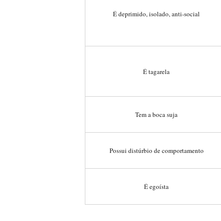
É deprimido, isolado, anti-social
É tagarela
Tem a boca suja
Possui distúrbio de comportamento
É egoísta