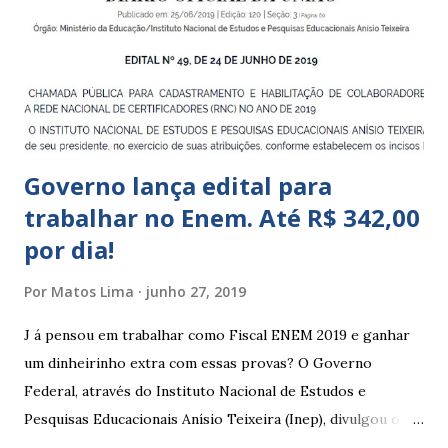
Educação Infantil, que recebe crianças de zero a 5 anos e 11
meses; – CEIIs - Centros de Educação Infantil Indígena,
que integram os CECIs - Centros de Educação e Cultura
Indígena, e trabalham com cri...
Governo lança edital para
trabalhar no Enem. Até R$ 342,00
por dia!
Por
Matos Lima
junho 27, 2019
J á pensou em trabalhar como Fiscal ENEM 2019 e ganhar
um dinheirinho extra com essas provas? O Governo
Federal, através do Instituto Nacional de Estudos e
Pesquisas Educacionais Anísio Teixeira (Inep), divulgou o
edital com informações sobre a inscrição para trabalhar no