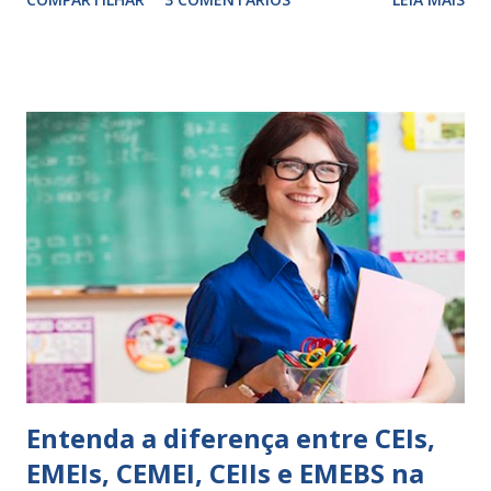
exercitação. E encontrar a melhor maneira de expressar o
comportamento de alguém não é fácil, exige muita cautela e
perspicácia. Por isso segue sugestões de palavras e
expressões para uso em relatórios de alunos. Coloque
sempre as intervenções feitas para ações apresentadas,
isso ressalta trabalho. SUGESTÕES DE PALAVRAS E
EXPRESSÕES PARA USO EM RELATÓRIOS Você pensa Você
escreve O aluno não sabe O aluno não adquiriu os
conceitos, está em fase de aprendizado. Não tem limites
Apresenta dificuldades de auto-regulação, pois… É nervoso
Ainda não desenvolveu habilidades para convívio no
ambiente...
Entenda a diferença entre CEIs,
EMEIs, CEMEI, CEIIs e EMEBS na