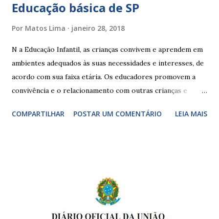
Educação básica de SP
Por
Matos Lima
janeiro 28, 2018
N a Educação Infantil, as crianças convivem e aprendem em
ambientes adequados às suas necessidades e interesses, de
acordo com sua faixa etária. Os educadores promovem a
convivência e o relacionamento com outras crianças e
adultos, desde o primeiro ano de vida, como forma de
COMPARTILHAR
POSTAR UM COMENTÁRIO
LEIA MAIS
garantir o direito das crianças a uma educação integral e de
boa qualidade social, que respeite as necessidades da
pequena infância. Na cidade de São Paulo, há cinco tipos de
unidades públicas destinadas à educação infantil: – CEIs -
Centros de Educação Infantil e Creches Conveniadas, para
crianças de zero a 3 anos e 11 meses; – EMEIs - Escolas
Municipais de Educação Infantil, que atendem crianças de 4
a 5 anos e 11 meses; – CEMEI - Centro Municipal de