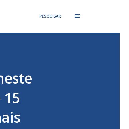
PESQUISAR
neste
e 15
mais