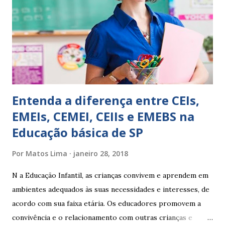
escreve O aluno não sabe O aluno não adquiriu os
conceitos, está em fase de aprendizado. Não tem limites
Apresenta dificuldades de auto-regulação, pois… É nervoso
Ainda não desenvolveu habilidades para convívio no
ambiente...
Entenda a diferença entre CEIs,
EMEIs, CEMEI, CEIIs e EMEBS na
Educação básica de SP
Por
Matos Lima
janeiro 28, 2018
N a Educação Infantil, as crianças convivem e aprendem em
ambientes adequados às suas necessidades e interesses, de
acordo com sua faixa etária. Os educadores promovem a
convivência e o relacionamento com outras crianças e