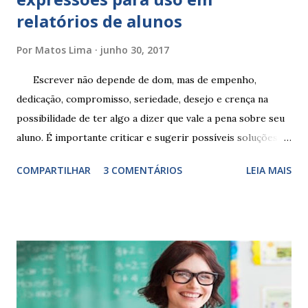
relatórios de alunos
Por
Matos Lima
junho 30, 2017
Escrever não depende de dom, mas de empenho,
dedicação, compromisso, seriedade, desejo e crença na
possibilidade de ter algo a dizer que vale a pena sobre seu
aluno. É importante criticar e sugerir possíveis soluções.
Escrever é um procedimento e, como tal, depende de
COMPARTILHAR
3 COMENTÁRIOS
LEIA MAIS
exercitação. E encontrar a melhor maneira de expressar o
comportamento de alguém não é fácil, exige muita cautela e
perspicácia. Por isso segue sugestões de palavras e
expressões para uso em relatórios de alunos. Coloque
sempre as intervenções feitas para ações apresentadas,
isso ressalta trabalho. SUGESTÕES DE PALAVRAS E
EXPRESSÕES PARA USO EM RELATÓRIOS Você pensa Você