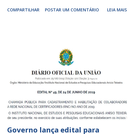
adultos, desde o primeiro ano de vida, como forma de
COMPARTILHAR
POSTAR UM COMENTÁRIO
LEIA MAIS
garantir o direito das crianças a uma educação integral e de
boa qualidade social, que respeite as necessidades da
pequena infância. Na cidade de São Paulo, há cinco tipos de
unidades públicas destinadas à educação infantil: – CEIs -
Centros de Educação Infantil e Creches Conveniadas, para
crianças de zero a 3 anos e 11 meses; – EMEIs - Escolas
Municipais de Educação Infantil, que atendem crianças de 4
a 5 anos e 11 meses; – CEMEI - Centro Municipal de
Educação Infantil, que recebe crianças de zero a 5 anos e 11
meses; – CEIIs - Centros de Educação Infantil Indígena,
que integram os CECIs - Centros de Educação e Cultura
Indígena, e trabalham com cri...
Governo lança edital para