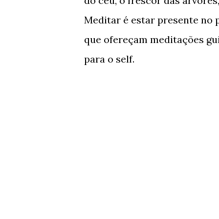
do céu, o frescor das árvore
Meditar é estar presente no pr
que ofereçam meditações gui
para o self.