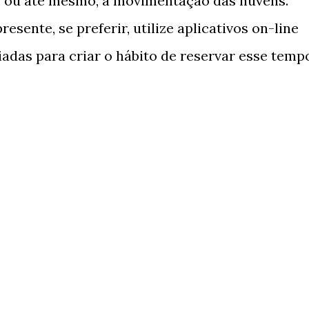
s, ou até mesmo, a movimentação das nuvens.
esente, se preferir, utilize aplicativos on-line
adas para criar o hábito de reservar esse temp