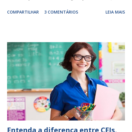
Escrever é um procedimento e, como tal, depende de
COMPARTILHAR
3 COMENTÁRIOS
LEIA MAIS
exercitação. E encontrar a melhor maneira de expressar o
comportamento de alguém não é fácil, exige muita cautela e
perspicácia. Por isso segue sugestões de palavras e
expressões para uso em relatórios de alunos. Coloque
sempre as intervenções feitas para ações apresentadas,
isso ressalta trabalho. SUGESTÕES DE PALAVRAS E
EXPRESSÕES PARA USO EM RELATÓRIOS Você pensa Você
escreve O aluno não sabe O aluno não adquiriu os
conceitos, está em fase de aprendizado. Não tem limites
Apresenta dificuldades de auto-regulação, pois… É nervoso
Ainda não desenvolveu habilidades para convívio no
ambiente...
Entenda a diferença entre CEIs,