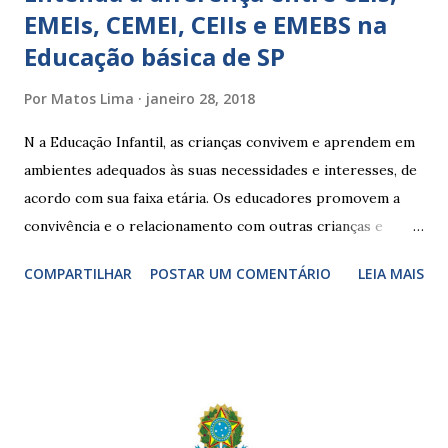
EMEIs, CEMEI, CEIIs e EMEBS na
Educação básica de SP
Por
Matos Lima
janeiro 28, 2018
N a Educação Infantil, as crianças convivem e aprendem em
ambientes adequados às suas necessidades e interesses, de
acordo com sua faixa etária. Os educadores promovem a
convivência e o relacionamento com outras crianças e
adultos, desde o primeiro ano de vida, como forma de
COMPARTILHAR
POSTAR UM COMENTÁRIO
LEIA MAIS
garantir o direito das crianças a uma educação integral e de
boa qualidade social, que respeite as necessidades da
pequena infância. Na cidade de São Paulo, há cinco tipos de
unidades públicas destinadas à educação infantil: – CEIs -
Centros de Educação Infantil e Creches Conveniadas, para
crianças de zero a 3 anos e 11 meses; – EMEIs - Escolas