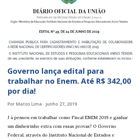
Municipais de Educação Infantil, que atendem crianças de 4
a 5 anos e 11 meses; – CEMEI - Centro Municipal de
Educação Infantil, que recebe crianças de zero a 5 anos e 11
meses; – CEIIs - Centros de Educação Infantil Indígena,
que integram os CECIs - Centros de Educação e Cultura
Indígena, e trabalham com cri...
Governo lança edital para
trabalhar no Enem. Até R$ 342,00
por dia!
Por
Matos Lima
junho 27, 2019
J á pensou em trabalhar como Fiscal ENEM 2019 e ganhar
um dinheirinho extra com essas provas? O Governo
Federal, através do Instituto Nacional de Estudos e