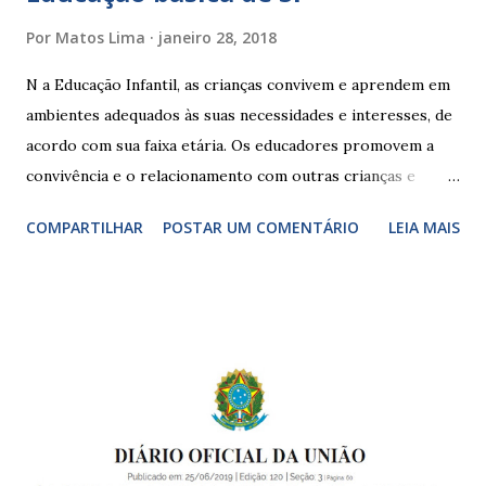
Por
Matos Lima
janeiro 28, 2018
N a Educação Infantil, as crianças convivem e aprendem em
ambientes adequados às suas necessidades e interesses, de
acordo com sua faixa etária. Os educadores promovem a
convivência e o relacionamento com outras crianças e
adultos, desde o primeiro ano de vida, como forma de
COMPARTILHAR
POSTAR UM COMENTÁRIO
LEIA MAIS
garantir o direito das crianças a uma educação integral e de
boa qualidade social, que respeite as necessidades da
pequena infância. Na cidade de São Paulo, há cinco tipos de
unidades públicas destinadas à educação infantil: – CEIs -
Centros de Educação Infantil e Creches Conveniadas, para
crianças de zero a 3 anos e 11 meses; – EMEIs - Escolas
Municipais de Educação Infantil, que atendem crianças de 4
a 5 anos e 11 meses; – CEMEI - Centro Municipal de
Educação Infantil, que recebe crianças de zero a 5 anos e 11