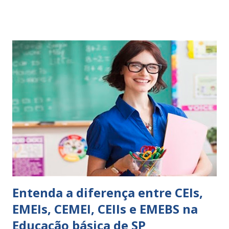
comportamento de alguém não é fácil, exige muita cautela e
perspicácia. Por isso segue sugestões de palavras e
expressões para uso em relatórios de alunos. Coloque
sempre as intervenções feitas para ações apresentadas,
isso ressalta trabalho. SUGESTÕES DE PALAVRAS E
EXPRESSÕES PARA USO EM RELATÓRIOS Você pensa Você
escreve O aluno não sabe O aluno não adquiriu os
conceitos, está em fase de aprendizado. Não tem limites
Apresenta dificuldades de auto-regulação, pois… É nervoso
Ainda não desenvolveu habilidades para convívio no
ambiente...
Entenda a diferença entre CEIs,
EMEIs, CEMEI, CEIIs e EMEBS na
Educação básica de SP