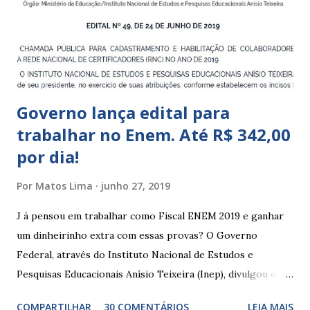
meses; – CEIIs - Centros de Educação Infantil Indígena,
que integram os CECIs - Centros de Educação e Cultura
Indígena, e trabalham com cri...
Governo lança edital para
trabalhar no Enem. Até R$ 342,00
por dia!
Por
Matos Lima
junho 27, 2019
J á pensou em trabalhar como Fiscal ENEM 2019 e ganhar
um dinheirinho extra com essas provas? O Governo
Federal, através do Instituto Nacional de Estudos e
Pesquisas Educacionais Anísio Teixeira (Inep), divulgou o
edital com informações sobre a inscrição para trabalhar no
COMPARTILHAR
30 COMENTÁRIOS
LEIA MAIS